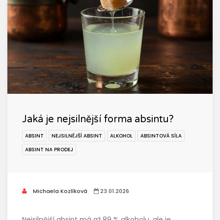
Jaká je nejsilnější forma absintu?
ABSINT
NEJSILNĚJŠÍ ABSINT
ALKOHOL
ABSINTOVÁ SÍLA
ABSINT NA PRODEJ
Michaela Kozlíková
23.01.2026
Nejsilnější absint má až 89 % alkoholu, ale je