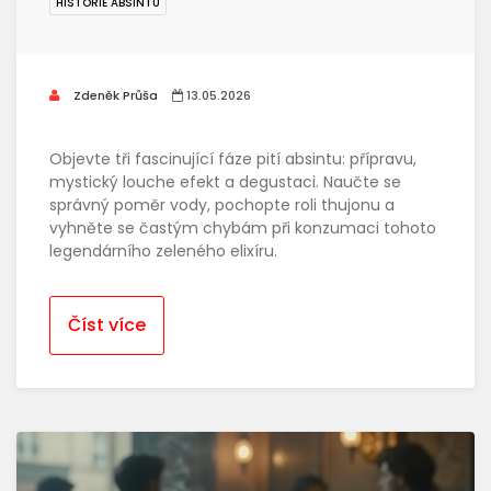
HISTORIE ABSINTU
Zdeněk Průša
13.05.2026
Objevte tři fascinující fáze pití absintu: přípravu,
mystický louche efekt a degustaci. Naučte se
správný poměr vody, pochopte roli thujonu a
vyhněte se častým chybám při konzumaci tohoto
legendárního zeleného elixíru.
Číst více