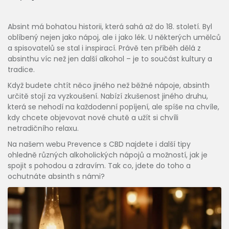
Absint má bohatou historii, která sahá až do 18. století. Byl
oblíbený nejen jako nápoj, ale i jako lék. U některých umělců
a spisovatelů se stal i inspirací. Právě ten příběh dělá z
absinthu víc než jen další alkohol – je to součást kultury a
tradice.
Když budete chtít něco jiného než běžné nápoje, absinth
určitě stojí za vyzkoušení. Nabízí zkušenost jiného druhu,
která se nehodí na každodenní popíjení, ale spíše na chvíle,
kdy chcete objevovat nové chutě a užít si chvíli
netradičního relaxu.
Na našem webu Prevence s CBD najdete i další tipy
ohledně různých alkoholických nápojů a možností, jak je
spojit s pohodou a zdravím. Tak co, jdete do toho a
ochutnáte absinth s námi?