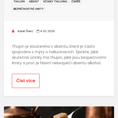
THUJON
ABSINT
ÚČINKY THUJONU
ČEKŘÍŠ
BEZPEČNOSTNÍ LIMITY
Karel Švec
4.02.2026
Thujon je sloučenina v absintu, která je často
spojována s mýty o hallucinacích. Zjistěte, jaké
skutečné účinky má thujon, jaké jsou bezpečnostní
limity a proč je hlavní nebezpečí absintu alkohol.
Číst více