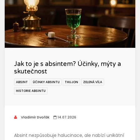
Jak to je s absintem? Účinky, mýty a
skutečnost
ABSINT
ÚČINKY ABSINTU
THUJON
ZELENÁ VÍLA
HISTORIE ABSINTU
Vladimír Dvořák
14.07.2026
Absint nezpůsobuje halucinace, ale nabízí unikátní