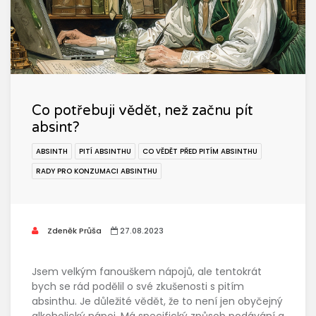
Co potřebuji vědět, než začnu pít
absint?
ABSINTH
PITÍ ABSINTHU
CO VĚDĚT PŘED PITÍM ABSINTHU
RADY PRO KONZUMACI ABSINTHU
Zdeněk Průša
27.08.2023
Jsem velkým fanouškem nápojů, ale tentokrát
bych se rád podělil o své zkušenosti s pitím
absinthu. Je důležité vědět, že to není jen obyčejný
alkoholický nápoj. Má specifický způsob podávání a