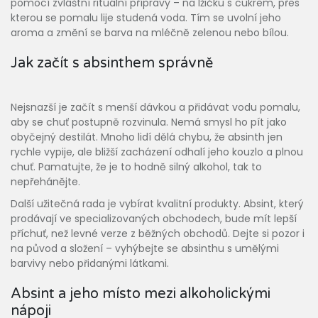
pomocí zvláštní rituální přípravy – na lžičku s cukrem, přes
kterou se pomalu lije studená voda. Tím se uvolní jeho
aroma a změní se barva na mléčně zelenou nebo bílou.
Jak začít s absinthem správně
Nejsnazší je začít s menší dávkou a přidávat vodu pomalu,
aby se chuť postupně rozvinula. Nemá smysl ho pít jako
obyčejný destilát. Mnoho lidí dělá chybu, že absinth jen
rychle vypije, ale bližší zacházení odhalí jeho kouzlo a plnou
chuť. Pamatujte, že je to hodně silný alkohol, tak to
nepřehánějte.
Další užitečná rada je vybírat kvalitní produkty. Absint, který
prodávají ve specializovaných obchodech, bude mít lepší
příchuť, než levné verze z běžných obchodů. Dejte si pozor i
na původ a složení – vyhýbejte se absinthu s umělými
barvivy nebo přidanými látkami.
Absint a jeho místo mezi alkoholickými
nápoji