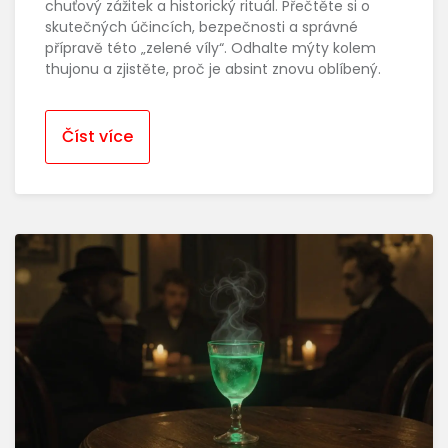
chuťový zážitek a historický rituál. Přečtěte si o
skutečných účincích, bezpečnosti a správné
přípravě této „zelené víly“. Odhalte mýty kolem
thujonu a zjistěte, proč je absint znovu oblíbený.
Číst více