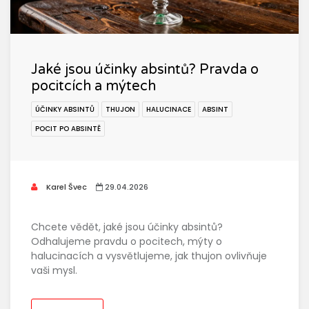
Jaké jsou účinky absintů? Pravda o
pocitcích a mýtech
ÚČINKY ABSINTŮ
THUJON
HALUCINACE
ABSINT
POCIT PO ABSINTĚ
Karel Švec
29.04.2026
Chcete vědět, jaké jsou účinky absintů?
Odhalujeme pravdu o pocitech, mýty o
halucinacích a vysvětlujeme, jak thujon ovlivňuje
vaši mysl.