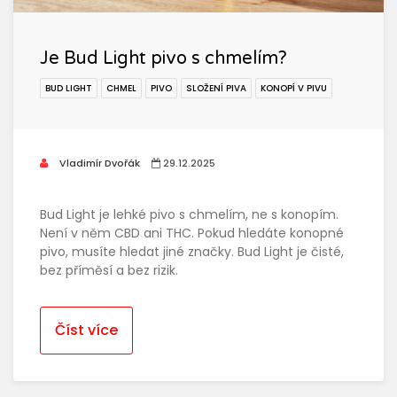
Je Bud Light pivo s chmelím?
BUD LIGHT
CHMEL
PIVO
SLOŽENÍ PIVA
KONOPÍ V PIVU
Vladimír Dvořák
29.12.2025
Bud Light je lehké pivo s chmelím, ne s konopím.
Není v něm CBD ani THC. Pokud hledáte konopné
pivo, musíte hledat jiné značky. Bud Light je čisté,
bez příměsí a bez rizik.
Číst více