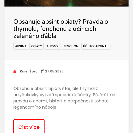
Obsahuje absint opiaty? Pravda o
thymolu, fenchonu a účincích
zeleného ďábla
ABSINT
OPIÁTY
THYMOL
FENCHON
ÚČINKY ABSINTU
Karel Švec
27.05.2026
Obsahuje absint opiáty? Ne, ale thymol z
artyčokovky vytváří specifické účinky. Přečtěte si
pravdu o chemii, historii a bezpečnosti tohoto
legendárního nápoje.
Číst více