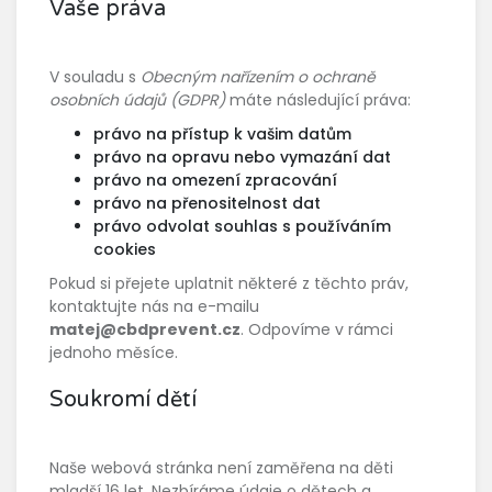
Vaše práva
V souladu s
Obecným nařízením o ochraně
osobních údajů (GDPR)
máte následující práva:
právo na přístup k vašim datům
právo na opravu nebo vymazání dat
právo na omezení zpracování
právo na přenositelnost dat
právo odvolat souhlas s používáním
cookies
Pokud si přejete uplatnit některé z těchto práv,
kontaktujte nás na e-mailu
matej@cbdprevent.cz
. Odpovíme v rámci
jednoho měsíce.
Soukromí dětí
Naše webová stránka není zaměřena na děti
mladší 16 let. Nezbíráme údaje o dětech a