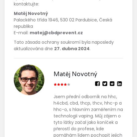
kontaktujte:
Matěj Novotný
Palackého třída 1946, 530 02 Pardubice, Česká
republika
E-mail:
matej@cbdprevent.cz
Tato zásada ochrany soukromí byla naposledy
aktualizována dne
27. dubna 2024
.
Matěj Novotný
Jsem přední odborník na hhc,
h4cbd, cbd, thcp, thcv, hhc-p a
hhc-o, s hlavním zaměřením na
technologii vaping. Můj zájem o
tyto látky začal jako koníček a
přerostl do profese, kde
pomáhám lidem pochopit jejich