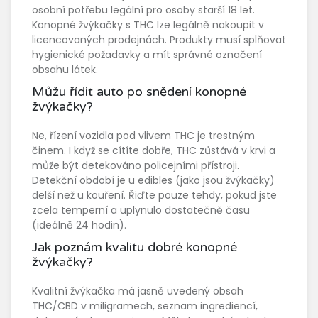
osobní potřebu legální pro osoby starší 18 let.
Konopné žvýkačky s THC lze legálně nakoupit v
licencovaných prodejnách. Produkty musí splňovat
hygienické požadavky a mít správné označení
obsahu látek.
Můžu řídit auto po snědení konopné
žvýkačky?
Ne, řízení vozidla pod vlivem THC je trestným
činem. I když se cítíte dobře, THC zůstává v krvi a
může být detekováno policejními přístroji.
Detekční období je u edibles (jako jsou žvýkačky)
delší než u kouření. Řiďte pouze tehdy, pokud jste
zcela temperní a uplynulo dostatečně času
(ideálně 24 hodin).
Jak poznám kvalitu dobré konopné
žvýkačky?
Kvalitní žvýkačka má jasně uvedený obsah
THC/CBD v miligramech, seznam ingrediencí,