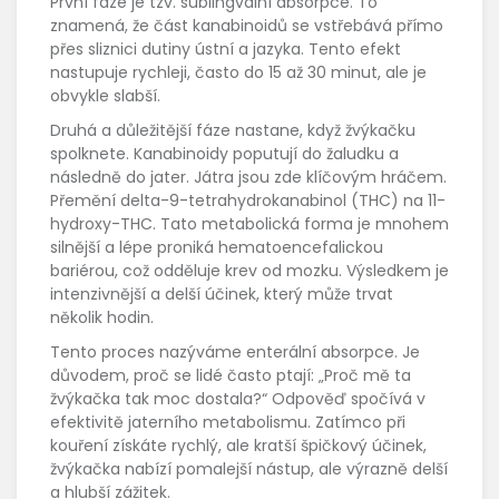
První fáze je tzv. sublingvální absorpce. To
znamená, že část kanabinoidů se vstřebává přímo
přes sliznici dutiny ústní a jazyka. Tento efekt
nastupuje rychleji, často do 15 až 30 minut, ale je
obvykle slabší.
Druhá a důležitější fáze nastane, když žvýkačku
spolknete. Kanabinoidy poputují do žaludku a
následně do jater. Játra jsou zde klíčovým hráčem.
Přemění delta-9-tetrahydrokanabinol (
THC
) na 11-
hydroxy-THC. Tato metabolická forma je mnohem
silnější a lépe proniká hematoencefalickou
bariérou, což odděluje krev od mozku. Výsledkem je
intenzivnější a delší účinek, který může trvat
několik hodin.
Tento proces nazýváme enterální absorpce. Je
důvodem, proč se lidé často ptají: „Proč mě ta
žvýkačka tak moc dostala?“ Odpověď spočívá v
efektivitě jaterního metabolismu. Zatímco při
kouření získáte rychlý, ale kratší špičkový účinek,
žvýkačka nabízí pomalejší nástup, ale výrazně delší
a hlubší zážitek.