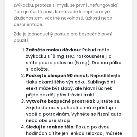
žvýkačku, protože si myslí, že první „nefungovala".
Toto je častá past, která vede k nepříjemným
zkušenostem, včetně nevolnosti, úzkosti nebo
dezorientace.
Zde je jednoduchý postup pro bezpečné první
použití:
Začněte malou dávkou:
Pokud máte
žvýkačku s 10 mg THC, rozkousněte ji a
sníte pouze polovinu (5 mg). Druhou půlku
si odložte.
Počkejte alespoň 90 minut:
Nepodléhejte
tlaku okamžitého výsledku. Sublingvální
efekt může být slabý, ale hlavní účinek
přijde později přes trávicí trakt.
Vytvořte bezpečné prostředí:
Ujistěte se,
že jste doma, v pohodlí a máte přístup k
vodě a potravinám. Vyhněte se řízení auta
nebo obsluze strojů.
Sledujte reakce těla:
Pokud po dvou
hodinách cítíte jen lehkou relaxaci, můžete