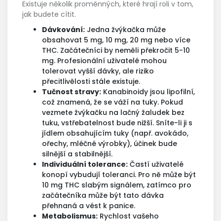
Existuje několik proměnných, které hrají roli v tom,
jak budete cítit.
Dávkování:
Jedna žvýkačka může
obsahovat 5 mg, 10 mg, 20 mg nebo více
THC. Začátečníci by neměli překročit 5-10
mg. Profesionální uživatelé mohou
tolerovat vyšší dávky, ale riziko
přecitlivělosti stále existuje.
Tučnost stravy:
Kanabinoidy jsou lipofilní,
což znamená, že se váží na tuky. Pokud
vezmete žvýkačku na lačný žaludek bez
tuku, vstřebatelnost bude nižší. Sníte-li ji s
jídlem obsahujícím tuky (např. avokádo,
ořechy, mléčné výrobky), účinek bude
silnější a stabilnější.
Individuální tolerance:
Častí uživatelé
konopí vybudují toleranci. Pro ně může být
10 mg THC slabým signálem, zatímco pro
začátečníka může být tato dávka
přehnaná a vést k panice.
Metabolismus:
Rychlost vašeho