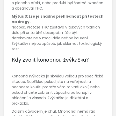
o placebo efekt, nebo produkt byl špatně označen
a obsahoval THC.
Mýtus 3: Lze je snadno přehlédnout při testech
na drogy.
Naopak. Protože THC zůstává v tukových tkáních
déle při enterální absorpci, může být
detekovatelné v moči déle než po kouření.
Žvýkačky nejsou způsob, jak oklamat toxikologický
test.
Kdy zvolit konopnou žvýkačku?
Konopná žvýkačka je skvělou volbou pro specifické
situace. Například pokud jste na veřejnosti a
nechcete kouřit, protože vám to vadí okolí, nebo
pokud chcete zabránit zápachu po konopí v
oblečení a vlasech. Žvýkačka je diskrétní a
praktická.
Dalším důvodem je chuť. Mnoho lidí nemá rád