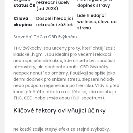
rekreační účely
status ČR
doplněk stravy
(od 2023)
Lidé hledající
Cílová
Dospělí hledající
wellness, úlevu od
skupina
rekreační zážitek
stresu
Srovnání THC a CBD žvýkaček
THC žvýkačky jsou určeny pro ty, kteří chtějí zažít
klasické „high“. Jsou ideální pro večerní relaxaci
nebo společenské akce, kde chcete být součástí
atmosféry, ale nechcete kouřit. CBD žvýkačky
naopak nenutí do omámy. Používají se spíše jako
denní doplněk pro snížení stresu, zlepšení nálady
nebo podporu regenerace po tréninku. Vždy si před
koupí přečtěte etiketu a ujistěte se, zda obsahuje
THC, CBD, nebo směs obou (full-spectrum).
Klíčové faktory ovlivňující účinky
Ne každý zažije stejný efekt ze stejné žvýkačky.