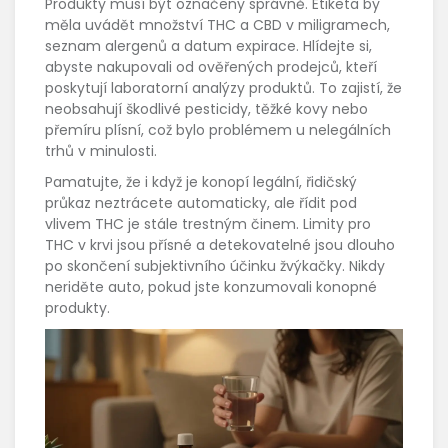
Produkty musí být označeny správně. Etiketa by
měla uvádět množství THC a CBD v miligramech,
seznam alergenů a datum expirace. Hlídejte si,
abyste nakupovali od ověřených prodejců, kteří
poskytují laboratorní analýzy produktů. To zajistí, že
neobsahují škodlivé pesticidy, těžké kovy nebo
přemíru plísní, což bylo problémem u nelegálních
trhů v minulosti.
Pamatujte, že i když je konopí legální, řidičský
průkaz neztrácete automaticky, ale řídit pod
vlivem THC je stále trestným činem. Limity pro
THC v krvi jsou přísné a detekovatelné jsou dlouho
po skončení subjektivního účinku žvýkačky. Nikdy
neriděte auto, pokud jste konzumovali konopné
produkty.