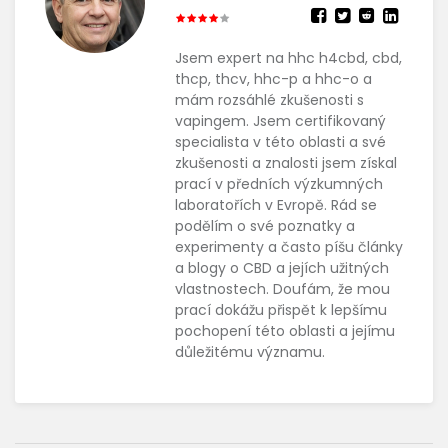
Jsem expert na hhc h4cbd, cbd,
thcp, thcv, hhc-p a hhc-o a
mám rozsáhlé zkušenosti s
vapingem. Jsem certifikovaný
specialista v této oblasti a své
zkušenosti a znalosti jsem získal
prací v předních výzkumných
laboratořích v Evropě. Rád se
podělím o své poznatky a
experimenty a často píšu články
a blogy o CBD a jejích užitných
vlastnostech. Doufám, že mou
prací dokážu přispět k lepšímu
pochopení této oblasti a jejímu
důležitému významu.