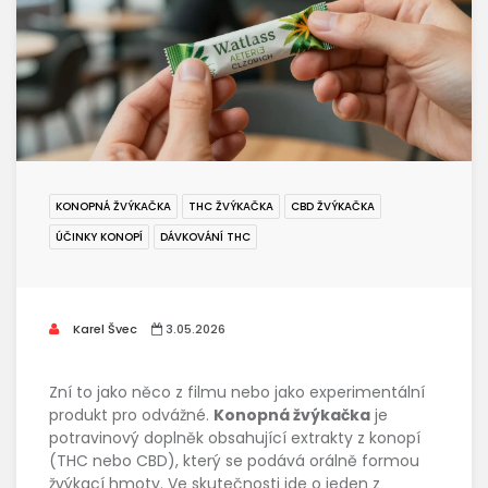
KONOPNÁ ŽVÝKAČKA
THC ŽVÝKAČKA
CBD ŽVÝKAČKA
ÚČINKY KONOPÍ
DÁVKOVÁNÍ THC
Karel Švec
3.05.2026
Zní to jako něco z filmu nebo jako experimentální
produkt pro odvážné.
Konopná žvýkačka
je
potravinový doplněk obsahující extrakty z konopí
(THC nebo CBD), který se podává orálně formou
žvýkací hmoty
.
Ve skutečnosti jde o jeden z