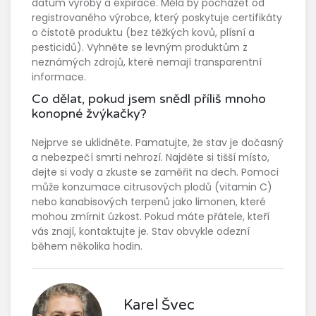
datum výroby a expirace. Měla by pocházet od
registrovaného výrobce, který poskytuje certifikáty
o čistotě produktu (bez těžkých kovů, plísní a
pesticidů). Vyhněte se levným produktům z
neznámých zdrojů, které nemají transparentní
informace.
Co dělat, pokud jsem snědl příliš mnoho
konopné žvýkačky?
Nejprve se uklidněte. Pamatujte, že stav je dočasný
a nebezpečí smrti nehrozí. Najděte si tišší místo,
dejte si vody a zkuste se zaměřit na dech. Pomoci
může konzumace citrusových plodů (vitamin C)
nebo kanabisových terpenů jako limonen, které
mohou zmírnit úzkost. Pokud máte přátele, kteří
vás znají, kontaktujte je. Stav obvykle odezní
během několika hodin.
Karel Švec