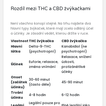
Rozdíl mezi THC a CBD žvýkačkami
Není všechno konopí stejné. Na trhu najdete dva
hlavní typy žvýkaček, které mají zcela odlišný účel
a účinky. Je zásadní vědět, kterou držíte v ruce.
Vlastnost
THC žvýkačka
CBD žvýkačka
Hlavní
Delta-9-THC
Kanabidiol (ne
látka
(psychotropní)
psychotropní)
Relaxace, snížení
Euforie, relaxace,
úzkosti,
Účinek
změna vnímání
protizánětlivé
účinky
Onset
30-60 minut
(začátek
45-90 minut
(často déle)
účinku)
Trvání
4-8 hodin
6-12 hodin
účinku
Legální pouze pro
Legální
Plně legální jako