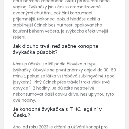
chuť hořkého konopného květu při kouření nebo
vaping. Žvýkačky jsou často aromatizované
ovocnými chutěmi, což činí konzumaci
příjemnější. Nakonec, pokud hledáte delší a
stabilnější účinek bez nutnosti opakovaného
kouření během večera, je žvýkačka efektivnější
řešení.
Jak dlouho trvá, než začne konopná
žvýkačka působit?
Nástup účinku se liší podle člověka a typu
žvýkačky. Obvykle se první známky objeví do 30-60
minut, pokud se látka vstřebává sublingválně (pod
jazykem). Plný účinek přes trávicí trakt však trvá
obvykle 1-2 hodiny. Je důležité netrpělivě
nekonzumovat další dávku dříve, než uplynou tyto
dvě hodiny.
Je konopná žvýkačka s THC legální v
Česku?
Ano, od roku 2023 je držení a užívání konopí pro