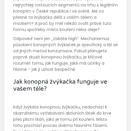
nejrychleji rostoucích segmentů na trhu s legálním
konopím v České republice i ve světě. Ale co
přesně ta žvýkačka dělá s vaším tělem a
mozkem? A proč by měl někdo zvolit právě tuto
formu spotřeby místo kouření nebo oleje?
Odpověď není jen „získáte high“. Mechanismus
působení konopných žvýkaček je specifický a liší se
od jiných metod konzumace. Pokud plánujete
poprvé zkusit konopnou žvýkačku, je klíčové
rozumět tomu, jak funguje, jaké má účinky a
hlavně - jak ji užívat bezpečně.
Jak konopná žvýkačka funguje ve
vašem těle?
Když žvýkáte konopnou žvýkačku, nedochází k
okamžitému vstřebávání aktivních látek do krve
přes plicní tkáň, jako je tomu při kouření. Místo
toho prochází proces dvěma hlavními fázemi.