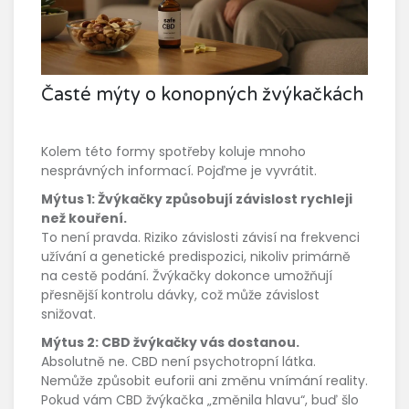
Časté mýty o konopných žvýkačkách
Kolem této formy spotřeby koluje mnoho
nesprávných informací. Pojďme je vyvrátit.
Mýtus 1: Žvýkačky způsobují závislost rychleji
než kouření.
To není pravda. Riziko závislosti závisí na frekvenci
užívání a genetické predispozici, nikoliv primárně
na cestě podání. Žvýkačky dokonce umožňují
přesnější kontrolu dávky, což může závislost
snižovat.
Mýtus 2: CBD žvýkačky vás dostanou.
Absolutně ne. CBD není psychotropní látka.
Nemůže způsobit euforii ani změnu vnímání reality.
Pokud vám CBD žvýkačka „změnila hlavu“, buď šlo