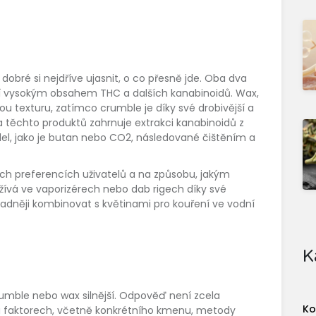
obré si nejdříve ujasnit, o co přesně jde. Oba dva
jí vysokým obsahem THC a dalších kanabinoidů. Wax,
u texturu, zatímco crumble je díky své drobivější a
a těchto produktů zahrnuje extrakci kanabinoidů z
el, jako je butan nebo CO2, následované čištěním a
ch preferencích uživatelů a na způsobu, jakým
žívá ve vaporizérech nebo dab rigech díky své
adněji kombinovat s květinami pro kouření ve vodní
K
crumble nebo wax silnější. Odpověď není zcela
Ko
a faktorech, včetně konkrétního kmenu, metody