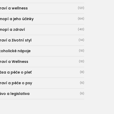
raví a wellness
(121)
nopí a jeho účinky
(64)
nopí a zdraví
(40)
raví a životní styl
(14)
koholické nápoje
(10)
raví a Wellness
(10)
ása a péče o pleť
(8)
raví a péče o psy
(6)
ávo a legislativa
(6)