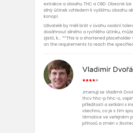
extrakce a obsahu THC a CBD. Obecně lze a
silný účinek vzhledem k vyššímu obsahu ak
konopí.
Uživatelé by měli brát v úvahu osobní tol
dosáhnout silného a rychlého účinku, mů
zjistit, k... **This is a shortened placehol
on the requirements to reach the specifie
Vladimír Dvoř
Jmenuji se Vladimír Dvo
thcv hhc-p hhc-o, vapin
příležitostí a setkání s i
všechno, co je s tím spo
tématice ve veřejném pr
přínosů a změn v životech