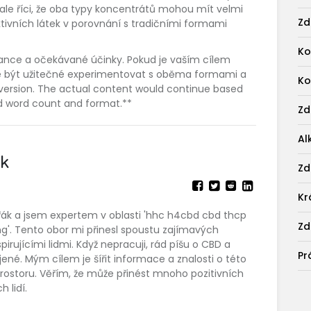
le říci, že oba typy koncentrátů mohou mít velmi
Zd
tivních látek v porovnání s tradičními formami
Ko
erance a očekávané účinky. Pokud je vaším cílem
že být užitečné experimentovat s oběma formami a
Ko
der version. The actual content would continue based
d word count and format.**
Zd
Al
ák
Zd
Kr
řák a jsem expertem v oblasti 'hhc h4cbd cbd thcp
Zd
g'. Tento obor mi přinesl spoustu zajímavých
nspirujícími lidmi. Když nepracuji, rád píšu o CBD a
Pr
jené. Mým cílem je šířit informace a znalosti o této
ostoru. Věřím, že může přinést mnoho pozitivních
 lidí.