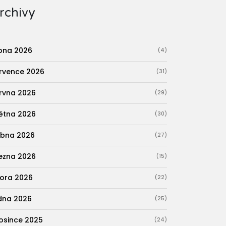
rchivy
pna 2026
(4)
rvence 2026
(31)
rvna 2026
(29)
ětna 2026
(30)
bna 2026
(27)
ezna 2026
(15)
ora 2026
(22)
dna 2026
(25)
osince 2025
(24)