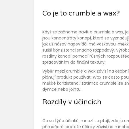
Co je to crumble a wax?
Když se začneme bavit o crumble a wax, je d
jsou koncentráty konopí, které se vyznaču
jak už název napovídá, má voskovou, měkko
sušší konzistenci snadno rozpadavý. Výrob
rostliny konopí pomocí různých rozpouštěd
zpracováním do finální textury.
Výběr mezi crumble a wax závisí na osobní
plánují produkt používat. Wax se často pou
měkké konzistenci, zatímco crumble lze sn
dýmce nebo jointu.
Rozdíly v účincích
Co se týče účinků, mnozí se ptají, zda je 
přímočará, protože účinky závisí na mnoh