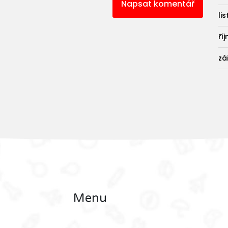
Napsat komentář
li
ří
zá
Menu