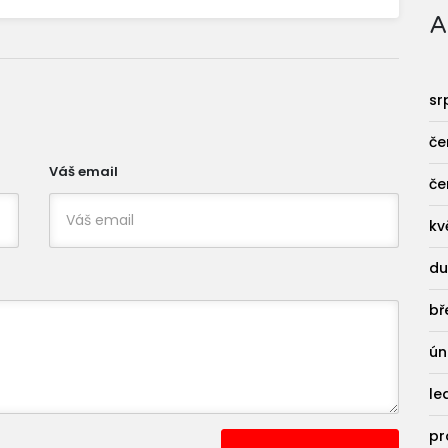
A
sr
če
Váš email
če
kv
du
bř
ún
le
pr