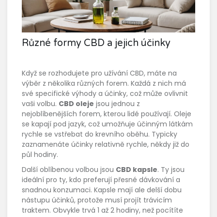
Různé formy CBD a jejich účinky
Když se rozhodujete pro užívání CBD, máte na
výběr z několika různých forem. Každá z nich má
své specifické výhody a účinky, což může ovlivnit
vaši volbu.
CBD oleje
jsou jednou z
nejoblíbenějších forem, kterou lidé používají. Oleje
se kapají pod jazyk, což umožňuje účinným látkám
rychle se vstřebat do krevního oběhu. Typicky
zaznamenáte účinky relativně rychle, někdy již do
půl hodiny.
Další oblíbenou volbou jsou
CBD kapsle
. Ty jsou
ideální pro ty, kdo preferují přesné dávkování a
snadnou konzumaci. Kapsle mají ale delší dobu
nástupu účinků, protože musí projít trávicím
traktem. Obvykle trvá 1 až 2 hodiny, než pocítíte