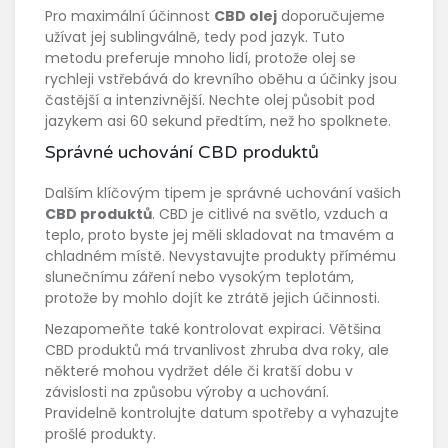
Pro maximální účinnost
CBD olej
doporučujeme
užívat jej sublingválně, tedy pod jazyk. Tuto
metodu preferuje mnoho lidí, protože olej se
rychleji vstřebává do krevního oběhu a účinky jsou
častější a intenzivnější. Nechte olej působit pod
jazykem asi 60 sekund předtím, než ho spolknete.
Správné uchování CBD produktů
Dalším klíčovým tipem je správné uchování vašich
CBD produktů
. CBD je citlivé na světlo, vzduch a
teplo, proto byste jej měli skladovat na tmavém a
chladném místě. Nevystavujte produkty přímému
slunečnímu záření nebo vysokým teplotám,
protože by mohlo dojít ke ztrátě jejich účinnosti.
Nezapomeňte také kontrolovat expiraci. Většina
CBD produktů má trvanlivost zhruba dva roky, ale
některé mohou vydržet déle či kratší dobu v
závislosti na způsobu výroby a uchování.
Pravidelně kontrolujte datum spotřeby a vyhazujte
prošlé produkty.