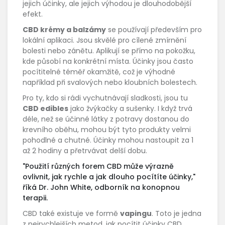
jejich účinky, ale jejich výhodou je dlouhodobější
efekt.
CBD krémy a balzámy
se používají především pro
lokální aplikaci. Jsou skvělé pro cílené zmírnění
bolesti nebo zánětu. Aplikují se přímo na pokožku,
kde působí na konkrétní místa. Účinky jsou často
pocítitelné téměř okamžitě, což je výhodné
například při svalových nebo kloubních bolestech.
Pro ty, kdo si rádi vychutnávají sladkosti, jsou tu
CBD edibles
jako žvýkačky a sušenky. I když trvá
déle, než se účinné látky z potravy dostanou do
krevního oběhu, mohou být tyto produkty velmi
pohodlné a chutné. Účinky mohou nastoupit za 1
až 2 hodiny a přetrvávat delší dobu.
"Použití různých forem CBD může výrazně
ovlivnit, jak rychle a jak dlouho pocítíte účinky,"
říká Dr. John White, odborník na konopnou
terapii.
CBD také existuje ve formě
vapingu
. Toto je jedna
z nejrychlejších metod, jak pocítit účinky CBD,