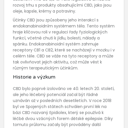
rozvoj trhu s produkty obsahujícími CBD, jako jsou
oleje, kapsle, krémy a potraviny.
Účinky CBD jsou způsobeny jeho interakcí s
endokanabinoidním systémem těla. Tento systém
hraje klíčovou roli v regulaci řady fyziologických
funkcí, včetně chuti k jídlu, bolesti, nálady a
spánku. Endokanabinoidní systém zahrnuje
receptory CB1 a CB2, které se nacházejí v mozku i v
celém těle. CBD se váže na tyto receptory a může
tak ovlivňovat jejich aktivitu, což může vést k
různým terapeutickým účinkům.
Historie a výzkum
CBD bylo poprvé izolováno ve 40. letech 20. století,
ale jeho léčebný potenciál začal být řádně
uznáván až v posledních desetiletích. V roce 2018
byl ve Spojených státech schválen první lék na
bázi CBD nazvaný Epidiolex, který se používá k
léčbě dvou vzácných forem dětské epilepsie. Díky
tomuto průlomu začaly být prováděny další