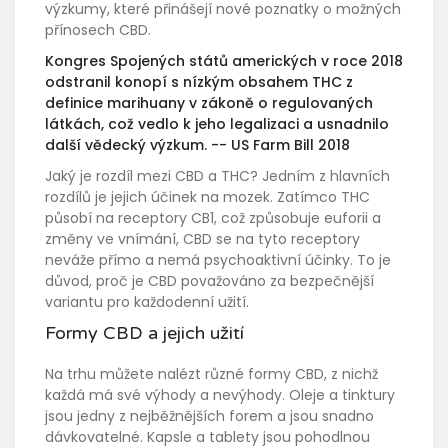
výzkumy, které přinášejí nové poznatky o možných
přínosech CBD.
Kongres Spojených států amerických v roce 2018
odstranil konopí s nízkým obsahem THC z
definice marihuany v zákoně o regulovaných
látkách, což vedlo k jeho legalizaci a usnadnilo
další vědecký výzkum. -- US Farm Bill 2018
Jaký je rozdíl mezi CBD a THC? Jedním z hlavních
rozdílů je jejich účinek na mozek. Zatímco THC
působí na receptory CB1, což způsobuje euforii a
změny ve vnímání, CBD se na tyto receptory
neváže přímo a nemá psychoaktivní účinky. To je
důvod, proč je CBD považováno za bezpečnější
variantu pro každodenní užití.
Formy CBD a jejich užití
Na trhu můžete nalézt různé formy CBD, z nichž
každá má své výhody a nevýhody. Oleje a tinktury
jsou jedny z nejběžnějších forem a jsou snadno
dávkovatelné. Kapsle a tablety jsou pohodlnou