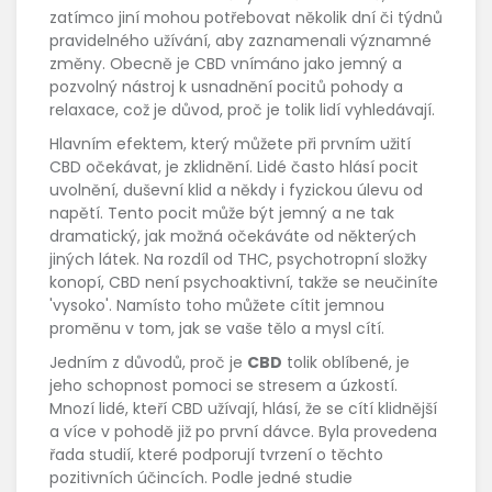
zatímco jiní mohou potřebovat několik dní či týdnů
pravidelného užívání, aby zaznamenali významné
změny. Obecně je CBD vnímáno jako jemný a
pozvolný nástroj k usnadnění pocitů pohody a
relaxace, což je důvod, proč je tolik lidí vyhledávají.
Hlavním efektem, který můžete při prvním užití
CBD očekávat, je zklidnění. Lidé často hlásí pocit
uvolnění, duševní klid a někdy i fyzickou úlevu od
napětí. Tento pocit může být jemný a ne tak
dramatický, jak možná očekáváte od některých
jiných látek. Na rozdíl od THC, psychotropní složky
konopí, CBD není psychoaktivní, takže se neučiníte
'vysoko'. Namísto toho můžete cítit jemnou
proměnu v tom, jak se vaše tělo a mysl cítí.
Jedním z důvodů, proč je
CBD
tolik oblíbené, je
jeho schopnost pomoci se stresem a úzkostí.
Mnozí lidé, kteří CBD užívají, hlásí, že se cítí klidnější
a více v pohodě již po první dávce. Byla provedena
řada studií, které podporují tvrzení o těchto
pozitivních účincích. Podle jedné studie