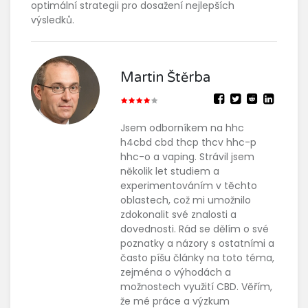
optimální strategii pro dosažení nejlepších
výsledků.
Martin Štěrba
Jsem odborníkem na hhc
h4cbd cbd thcp thcv hhc-p
hhc-o a vaping. Strávil jsem
několik let studiem a
experimentováním v těchto
oblastech, což mi umožnilo
zdokonalit své znalosti a
dovednosti. Rád se dělím o své
poznatky a názory s ostatními a
často píšu články na toto téma,
zejména o výhodách a
možnostech využití CBD. Věřím,
že mé práce a výzkum