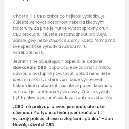
Chcete-li z
CBD
získat co nejlepší výsledky, je
důležité věnovat pozornost několika klíčovým
faktorům. Za prvé je nutné vybrat správný druh
CBD produktu. Můžete se rozhodnout pro
oleje,
kapsle, gely nebo dokonce krémy
. Každá forma má
své specifické výhody a různou míru
vstřebatelnosti.
Jedním z nejdůležitějších aspektů je správné
dávkování CBD
. Doporučuje se začínat s nízkou
dávkou a postupně ji zvyšovat, dokud nenajdete
ideální množství, které vám bude vyhovovat.
Někteří lidé mohou cítit účinky již po pár kapkách,
zatímco jiní potřebují vyšší dávky. Zde se vyplatí
být trpělivý a pozorně sledovat reakce svého těla.
„CBD mě překvapilo svou jemností, ale také
účinností. Po týdnu užívání jsem začal cítit
výrazný pokles stresu a zlepšení spánku.“ - Jan
Novák, uživatel CBD