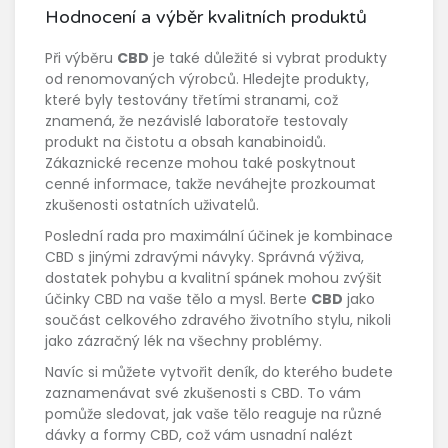
Hodnocení a výběr kvalitních produktů
Při výběru
CBD
je také důležité si vybrat produkty
od renomovaných výrobců. Hledejte produkty,
které byly testovány třetími stranami, což
znamená, že nezávislé laboratoře testovaly
produkt na čistotu a obsah kanabinoidů.
Zákaznické recenze mohou také poskytnout
cenné informace, takže neváhejte prozkoumat
zkušenosti ostatních uživatelů.
Poslední rada pro maximální účinek je kombinace
CBD s jinými zdravými návyky. Správná výživa,
dostatek pohybu a kvalitní spánek mohou zvýšit
účinky CBD na vaše tělo a mysl. Berte
CBD
jako
součást celkového zdravého životního stylu, nikoli
jako zázračný lék na všechny problémy.
Navíc si můžete vytvořit deník, do kterého budete
zaznamenávat své zkušenosti s CBD. To vám
pomůže sledovat, jak vaše tělo reaguje na různé
dávky a formy CBD, což vám usnadní nalézt