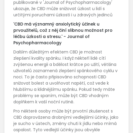
publikované v 'Journal of Psychopharmacology'
ukazuje, že CBD může snižovat úzkost u lidí s
určitými poruchami úzkosti i u zdravých jedinců
'CBD má významný anxiolytický účinek u
prvoužitelů, což z něj činí slibnou možnost pro
léčbu úzkosti a stresu.' - Journal of
Psychopharmacology
Dalším důležitým efektem CBD je možnost
zlepšení kvality spánku. I když někteří lidé cítí
zvýšenou energii a bdělost krátce po užití, většina
uživatelů zaznamená zlepšení spánkového cyklu v
noci. To je často připisováno schopnosti CBD
snižovat bolest a uvolňovat napětí, což vede k
hlubšímu a klidnějšímu spánku. Pokud tedy máte
problémy se spaním, může být CBD vhodným
doplňkem k vaší noční rutině.
Pro některé osoby může být prvotní zkušenost s
CBD doprovázena drobnými vedlejšími účinky, jako
je sucho v ústech, změny chuti k jídlu nebo mírná
ospalost. Tyto vedlejší účinky jsou obvykle