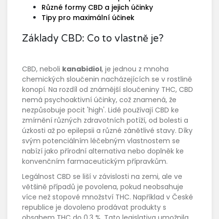
Různé formy CBD a jejich účinky
Tipy pro maximální účinek
Základy CBD: Co to vlastně je?
CBD, neboli
kanabidiol
, je jednou z mnoha
chemických sloučenin nacházejících se v rostlině
konopí. Na rozdíl od známější sloučeniny THC, CBD
nemá psychoaktivní účinky, což znamená, že
nezpůsobuje pocit 'high'. Lidé používají CBD ke
zmírnění různých zdravotních potíží, od bolesti a
úzkosti až po epilepsii a různé zánětlivé stavy. Díky
svým potenciálním léčebným vlastnostem se
nabízí jako přírodní alternativa nebo doplněk ke
konvenčním farmaceutickým přípravkům.
Legálnost CBD se liší v závislosti na zemi, ale ve
většině případů je povolena, pokud neobsahuje
více než stopové množství THC. Například v České
republice je dovoleno prodávat produkty s
obsahem THC do 0,3 %. Tato legislativa umožnila