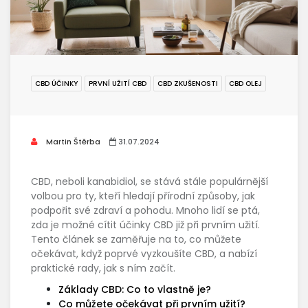
CBD ÚČINKY
PRVNÍ UŽITÍ CBD
CBD ZKUŠENOSTI
CBD OLEJ
Martin Štěrba
31.07.2024
CBD, neboli kanabidiol, se stává stále populárnější
volbou pro ty, kteří hledají přírodní způsoby, jak
podpořit své zdraví a pohodu. Mnoho lidí se ptá,
zda je možné cítit účinky CBD již při prvním užití.
Tento článek se zaměřuje na to, co můžete
očekávat, když poprvé vyzkoušíte CBD, a nabízí
praktické rady, jak s ním začít.
Základy CBD: Co to vlastně je?
Co můžete očekávat při prvním užití?