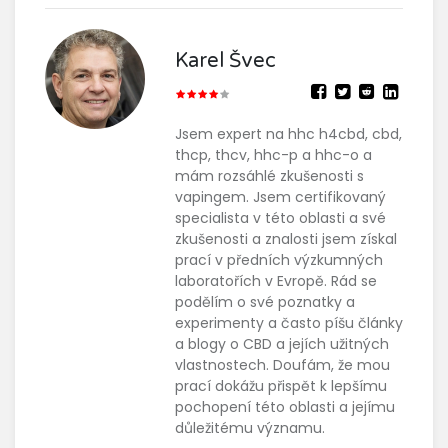
Karel Švec
Jsem expert na hhc h4cbd, cbd,
thcp, thcv, hhc-p a hhc-o a
mám rozsáhlé zkušenosti s
vapingem. Jsem certifikovaný
specialista v této oblasti a své
zkušenosti a znalosti jsem získal
prací v předních výzkumných
laboratořích v Evropě. Rád se
podělím o své poznatky a
experimenty a často píšu články
a blogy o CBD a jejích užitných
vlastnostech. Doufám, že mou
prací dokážu přispět k lepšímu
pochopení této oblasti a jejímu
důležitému významu.