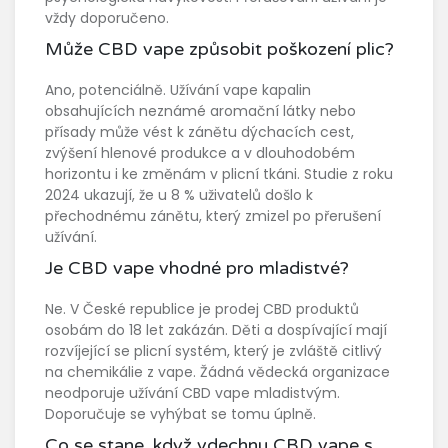
vždy doporučeno.
Může CBD vape způsobit poškození plic?
Ano, potenciálně. Užívání vape kapalin
obsahujících neznámé aromační látky nebo
přísady může vést k zánětu dýchacích cest,
zvýšení hlenové produkce a v dlouhodobém
horizontu i ke změnám v plicní tkáni. Studie z roku
2024 ukazují, že u 8 % uživatelů došlo k
přechodnému zánětu, který zmizel po přerušení
užívání.
Je CBD vape vhodné pro mladistvé?
Ne. V České republice je prodej CBD produktů
osobám do 18 let zakázán. Děti a dospívající mají
rozvíjející se plicní systém, který je zvláště citlivý
na chemikálie z vape. Žádná vědecká organizace
neodporuje užívání CBD vape mladistvým.
Doporučuje se vyhýbat se tomu úplně.
Co se stane, když vdechnu CBD vape s