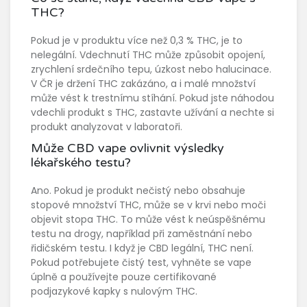
THC?
Pokud je v produktu více než 0,3 % THC, je to
nelegální. Vdechnutí THC může způsobit opojení,
zrychlení srdečního tepu, úzkost nebo halucinace.
V ČR je držení THC zakázáno, a i malé množství
může vést k trestnímu stíhání. Pokud jste náhodou
vdechli produkt s THC, zastavte užívání a nechte si
produkt analyzovat v laboratoři.
Může CBD vape ovlivnit výsledky
lékařského testu?
Ano. Pokud je produkt nečistý nebo obsahuje
stopové množství THC, může se v krvi nebo moči
objevit stopa THC. To může vést k neúspěšnému
testu na drogy, například při zaměstnání nebo
řidičském testu. I když je CBD legální, THC není.
Pokud potřebujete čistý test, vyhněte se vape
úplně a používejte pouze certifikované
podjazykové kapky s nulovým THC.