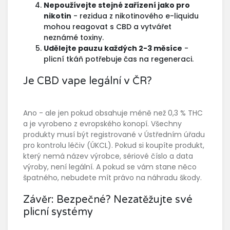
Nepoužívejte stejné zařízení jako pro
nikotin
- rezidua z nikotinového e-liquidu
mohou reagovat s CBD a vytvářet
neznámé toxiny.
Udělejte pauzu každých 2-3 měsíce
-
plicní tkáň potřebuje čas na regeneraci.
Je CBD vape legální v ČR?
Ano - ale jen pokud obsahuje méně než 0,3 % THC
a je vyrobeno z evropského konopí. Všechny
produkty musí být registrované v Ústředním úřadu
pro kontrolu léčiv (ÚKCL). Pokud si koupíte produkt,
který nemá název výrobce, sériové číslo a data
výroby, není legální. A pokud se vám stane něco
špatného, nebudete mít právo na náhradu škody.
Závěr: Bezpečné? Nezatěžujte své
plicní systémy