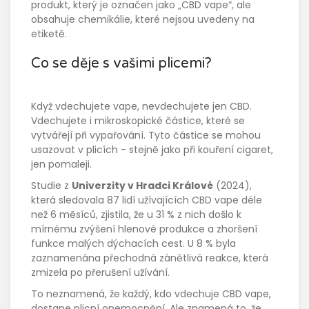
produkt, který je označen jako „CBD vape“, ale
obsahuje chemikálie, které nejsou uvedeny na
etiketě.
Co se děje s vašimi plicemi?
Když vdechujete vape, nevdechujete jen CBD.
Vdechujete i mikroskopické částice, které se
vytvářejí při vypařování. Tyto částice se mohou
usazovat v plicích - stejně jako při kouření cigaret,
jen pomaleji.
Studie z
Univerzity v Hradci Králové
(2024),
která sledovala 87 lidí užívajících CBD vape déle
než 6 měsíců, zjistila, že u 31 % z nich došlo k
mírnému zvýšení hlenové produkce a zhoršení
funkce malých dýchacích cest. U 8 % byla
zaznamenána přechodná zánětlivá reakce, která
zmizela po přerušení užívání.
To neznamená, že každý, kdo vdechuje CBD vape,
dostane plicní onemocnění. Ale znamená to, že