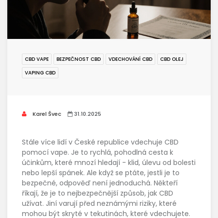
CBD VAPE
BEZPEČNOST CBD
VDECHOVÁNÍ CBD
CBD OLEJ
VAPING CBD
Karel Švec
31.10.2025
Stále více lidí v České republice vdechuje CBD
pomocí vape. Je to rychlá, pohodlná cesta k
účinkům, které mnozí hledají - klid, úlevu od bolesti
nebo lepší spánek. Ale když se ptáte, jestli je to
bezpečné, odpověď není jednoduchá. Někteří
říkají, že je to nejbezpečnější způsob, jak CBD
užívat. Jiní varují před neznámými riziky, které
mohou být skryté v tekutinách, které vdechujete.