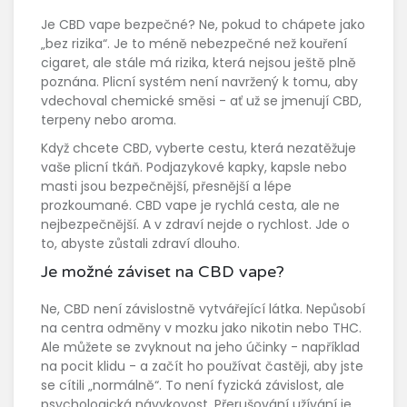
Je CBD vape bezpečné? Ne, pokud to chápete jako
„bez rizika“. Je to méně nebezpečné než kouření
cigaret, ale stále má rizika, která nejsou ještě plně
poznána. Plicní systém není navržený k tomu, aby
vdechoval chemické směsi - ať už se jmenují CBD,
terpeny nebo aroma.
Když chcete CBD, vyberte cestu, která nezatěžuje
vaše plicní tkáň. Podjazykové kapky, kapsle nebo
masti jsou bezpečnější, přesnější a lépe
prozkoumané. CBD vape je rychlá cesta, ale ne
nejbezpečnější. A v zdraví nejde o rychlost. Jde o
to, abyste zůstali zdraví dlouho.
Je možné záviset na CBD vape?
Ne, CBD není závislostně vytvářející látka. Nepůsobí
na centra odměny v mozku jako nikotin nebo THC.
Ale můžete se zvyknout na jeho účinky - například
na pocit klidu - a začít ho používat častěji, aby jste
se cítili „normálně“. To není fyzická závislost, ale
psychologická návykovost. Přerušování užívání je