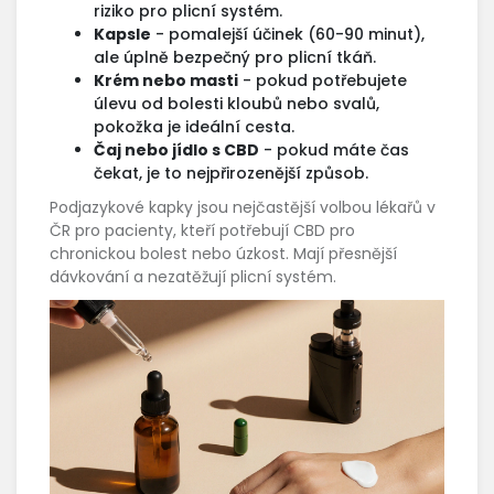
riziko pro plicní systém.
Kapsle
- pomalejší účinek (60-90 minut),
ale úplně bezpečný pro plicní tkáň.
Krém nebo masti
- pokud potřebujete
úlevu od bolesti kloubů nebo svalů,
pokožka je ideální cesta.
Čaj nebo jídlo s CBD
- pokud máte čas
čekat, je to nejpřirozenější způsob.
Podjazykové kapky jsou nejčastější volbou lékařů v
ČR pro pacienty, kteří potřebují CBD pro
chronickou bolest nebo úzkost. Mají přesnější
dávkování a nezatěžují plicní systém.