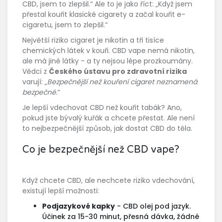
CBD, jsem to zlepšil.“ Ale to je jako říct: „Když jsem
přestal kouřit klasické cigarety a začal kouřit e-
cigaretu, jsem to zlepšil.“
Největší riziko cigaret je nikotin a tři tisíce
chemických látek v kouři. CBD vape nemá nikotin,
ale má jiné látky - a ty nejsou lépe prozkoumány.
Vědci z
Českého ústavu pro zdravotní rizika
varují: „
Bezpečnější než kouření cigaret neznamená
bezpečné.
“
Je lepší vdechovat CBD než kouřit tabák? Ano,
pokud jste bývalý kuřák a chcete přestat. Ale není
to nejbezpečnější způsob, jak dostat CBD do těla.
Co je bezpečnější než CBD vape?
Když chcete CBD, ale nechcete riziko vdechování,
existují lepší možnosti:
Podjazykové kapky
- CBD olej pod jazyk.
Účinek za 15-30 minut, přesná dávka, žádné