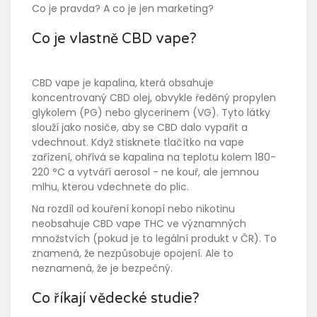
Co je pravda? A co je jen marketing?
Co je vlastně CBD vape?
CBD vape je kapalina, která obsahuje
koncentrovaný CBD olej, obvykle ředěný propylen
glykolem (PG) nebo glycerinem (VG). Tyto látky
slouží jako nosiče, aby se CBD dalo vypařit a
vdechnout. Když stisknete tlačítko na vape
zařízení, ohřívá se kapalina na teplotu kolem 180-
220 °C a vytváří aerosol - ne kouř, ale jemnou
mlhu, kterou vdechnete do plic.
Na rozdíl od kouření konopí nebo nikotinu
neobsahuje CBD vape THC ve významných
množstvích (pokud je to legální produkt v ČR). To
znamená, že nezpůsobuje opojení. Ale to
neznamená, že je bezpečný.
Co říkají vědecké studie?