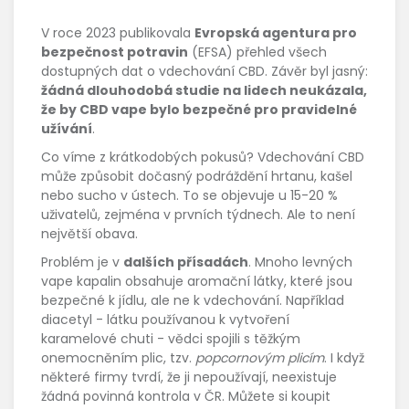
V roce 2023 publikovala
Evropská agentura pro
bezpečnost potravin
(EFSA) přehled všech
dostupných dat o vdechování CBD. Závěr byl jasný:
žádná dlouhodobá studie na lidech neukázala,
že by CBD vape bylo bezpečné pro pravidelné
užívání
.
Co víme z krátkodobých pokusů? Vdechování CBD
může způsobit dočasný podráždění hrtanu, kašel
nebo sucho v ústech. To se objevuje u 15-20 %
uživatelů, zejména v prvních týdnech. Ale to není
největší obava.
Problém je v
dalších přísadách
. Mnoho levných
vape kapalin obsahuje aromační látky, které jsou
bezpečné k jídlu, ale ne k vdechování. Například
diacetyl - látku používanou k vytvoření
karamelové chuti - vědci spojili s těžkým
onemocněním plic, tzv.
popcornovým plicím
. I když
některé firmy tvrdí, že ji nepoužívají, neexistuje
žádná povinná kontrola v ČR. Můžete si koupit