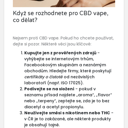
Když se rozhodnete pro CBD vape,
co dělat?
Nejsem proti CBD vape. Pokud ho chcete používat,
dejte si pozor. Některé věci jsou klíčové:
Kupujte jen z prověřených zdrojů
-
vyhýbejte se internetovým trhům,
Facebookovým skupinám a neznámým
obchodům. Hledejte firmy, které poskytují
certifikáty o čistotě
od nezávislých
laboratoří (např. ISO 17025).
Podívejte se na složení
- pokud v
seznamu přísad najdete „aroma“, „flavor“
nebo „terpeny“, zeptejte se, zda je to bez
diacetyl a acetyl propionylu.
Neužívejte směsi s nikotinem nebo THC
-
v ČR je to zakázané, ale některé produkty
je obsahují tajně.