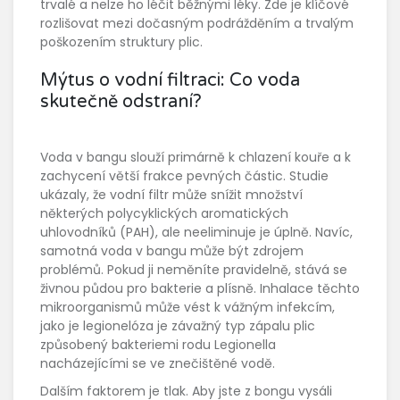
trvalé a nelze ho léčit běžnými léky. Zde je klíčové
rozlišovat mezi dočasným podrážděním a trvalým
poškozením struktury plic.
Mýtus o vodní filtraci: Co voda
skutečně odstraní?
Voda v bangu slouží primárně k chlazení kouře a k
zachycení větší frakce pevných částic. Studie
ukázaly, že vodní filtr může snížit množství
některých polycyklických aromatických
uhlovodníků (PAH), ale neeliminuje je úplně. Navíc,
samotná voda v bangu může být zdrojem
problémů. Pokud ji neměníte pravidelně, stává se
živnou půdou pro bakterie a plísně. Inhalace těchto
mikroorganismů může vést k vážným infekcím,
jako je
legionelóza
je
závažný typ zápalu plic
způsobený bakteriemi rodu Legionella
nacházejícími se ve znečištěné vodě
.
Dalším faktorem je tlak. Aby jste z bongu vysáli