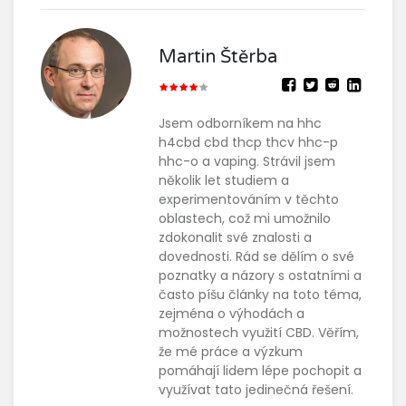
Martin Štěrba
Jsem odborníkem na hhc
h4cbd cbd thcp thcv hhc-p
hhc-o a vaping. Strávil jsem
několik let studiem a
experimentováním v těchto
oblastech, což mi umožnilo
zdokonalit své znalosti a
dovednosti. Rád se dělím o své
poznatky a názory s ostatními a
často píšu články na toto téma,
zejména o výhodách a
možnostech využití CBD. Věřím,
že mé práce a výzkum
pomáhají lidem lépe pochopit a
využívat tato jedinečná řešení.