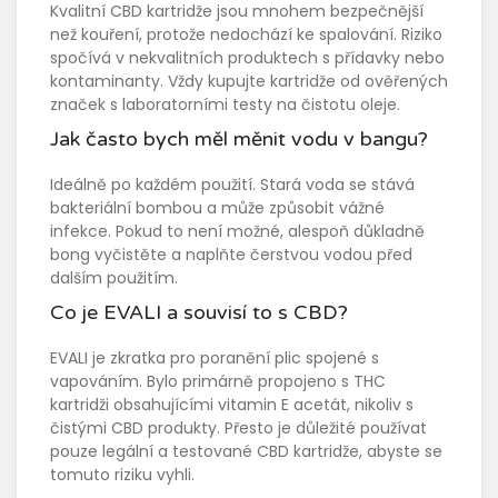
Kvalitní CBD kartridže jsou mnohem bezpečnější
než kouření, protože nedochází ke spalování. Riziko
spočívá v nekvalitních produktech s přídavky nebo
kontaminanty. Vždy kupujte kartridže od ověřených
značek s laboratorními testy na čistotu oleje.
Jak často bych měl měnit vodu v bangu?
Ideálně po každém použití. Stará voda se stává
bakteriální bombou a může způsobit vážné
infekce. Pokud to není možné, alespoň důkladně
bong vyčistěte a naplňte čerstvou vodou před
dalším použitím.
Co je EVALI a souvisí to s CBD?
EVALI je zkratka pro poranění plic spojené s
vapováním. Bylo primárně propojeno s THC
kartridži obsahujícími vitamin E acetát, nikoliv s
čistými CBD produkty. Přesto je důležité používat
pouze legální a testované CBD kartridže, abyste se
tomuto riziku vyhli.