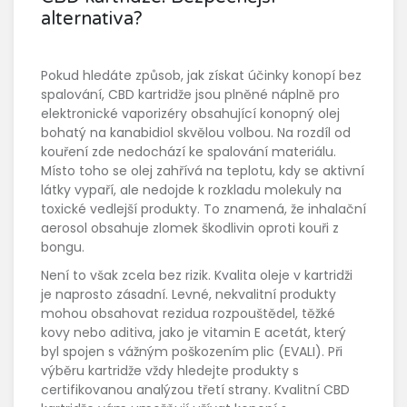
alternativa?
Pokud hledáte způsob, jak získat účinky konopí bez
spalování,
CBD kartridže
jsou
plněné náplně pro
elektronické vaporizéry obsahující konopný olej
bohatý na kanabidiol
skvělou volbou. Na rozdíl od
kouření zde nedochází ke spalování materiálu.
Místo toho se olej zahřívá na teplotu, kdy se aktivní
látky vypaří, ale nedojde k rozkladu molekuly na
toxické vedlejší produkty. To znamená, že inhalační
aerosol obsahuje zlomek škodlivin oproti kouři z
bongu.
Není to však zcela bez rizik. Kvalita oleje v kartridži
je naprosto zásadní. Levné, nekvalitní produkty
mohou obsahovat rezidua rozpouštědel, těžké
kovy nebo aditiva, jako je vitamin E acetát, který
byl spojen s vážným poškozením plic (EVALI). Při
výběru kartridže vždy hledejte produkty s
certifikovanou analýzou třetí strany. Kvalitní CBD