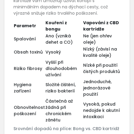
kartridže vám umožňují užívat konopí s
minimálním dopadem na dýchací cesty, což
výrazně snižuje riziko trvalého poškození.
Kouření z
Vapování z CBD
Parametr
bongu
kartridže
Ano (vzniká
Ne (jen ohřev
Spalování
dehet a CO)
oleje)
Nízký (závisí na
Obsah toxinů
Vysoký
kvalitě oleje)
Vyšší při
Nízké při použití
Riziko fibrosy
dlouhodobém
čistých produktů
užívání
Jednoduché,
Hygiena
Složité čištění,
jednorázové
zařízení
riziko bakterií
použití
Částečná až
Vysoká, pokud
Obnovitelnost
žádná při
nedojde k akutní
poškození
chronickém
intoxikaci
zánětu
Srovnání dopadů na plíce: Bong vs. CBD kartridž