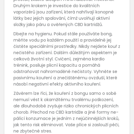
Druhým krokem je investice do kvalitních
vaporizérů
jsou
zařízení, která nahřívají konopné
látky bez jejich spalování, čímž uvolňují aktivní
složky jako páru
a ověřených CBD kartridžů.
Dbejte na hygienu. Pokud stále používáte bong,
měňte vodu po každém použití a pravidelně jej
čistěte speciálními prostředky. Nikdy nejdete kouř z
nečistého zařízení. Dalším důležitým aspektem je
celková životní styl. Cvičení, zejména kardio
trénink, posiluje plicní kapacitu a pomáhá
odstraňovat nahromaděné nečistoty. Vyhněte se
pasivnímu kouření a znečištěnému ovzduší, které
násobí negativní efekty aktivního kouření.
Závěrem lze říci, že kouření z bongu samo o sobě
nemusí vést k okamžitému trvalému poškození,
ale dlouhodobě zvyšuje riziko chronických plicních
chorob. Přechod na CBD kartridže a jiné formy ne-
pálící konzumace je jedním z nejúčinnějších kroků,
jak tento risk eliminovat. Vaše plíce si zaslouží péči,
ne zbytečné stres.