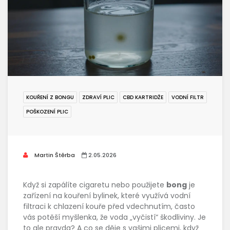
KOUŘENÍ Z BONGU
ZDRAVÍ PLIC
CBD KARTRIDŽE
VODNÍ FILTR
POŠKOZENÍ PLIC
Martin Štěrba
2.05.2026
Když si zapálíte cigaretu nebo použijete
bong
je
zařízení na kouření bylinek, které využívá vodní
filtraci k chlazení kouře před vdechnutím
, často
vás potěší myšlenka, že voda „vyčistí“ škodliviny. Je
to ale pravda? A co se děje s vašimi plicemi, když