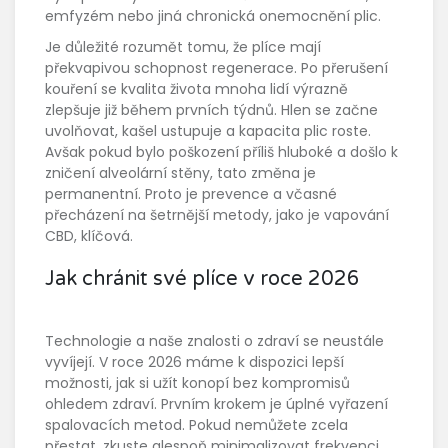
emfyzém nebo jiná chronická onemocnění plic.
Je důležité rozumět tomu, že plíce mají
překvapivou schopnost regenerace. Po přerušení
kouření se kvalita života mnoha lidí výrazně
zlepšuje již během prvních týdnů. Hlen se začne
uvolňovat, kašel ustupuje a kapacita plic roste.
Avšak pokud bylo poškození příliš hluboké a došlo k
zničení alveolární stěny, tato změna je
permanentní. Proto je prevence a včasné
přecházení na šetrnější metody, jako je vapování
CBD, klíčová.
Jak chránit své plíce v roce 2026
Technologie a naše znalosti o zdraví se neustále
vyvíjejí. V roce 2026 máme k dispozici lepší
možnosti, jak si užít konopí bez kompromisů
ohledem zdraví. Prvním krokem je úplné vyřazení
spalovacích metod. Pokud nemůžete zcela
přestat, zkuste alespoň minimalizovat frekvenci.