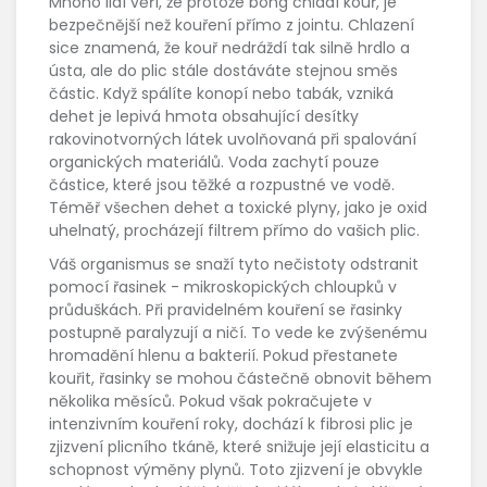
Mnoho lidí věří, že protože bong chladí kouř, je
bezpečnější než kouření přímo z jointu. Chlazení
sice znamená, že kouř nedráždí tak silně hrdlo a
ústa, ale do plic stále dostáváte stejnou směs
částic. Když spálíte konopí nebo tabák, vzniká
dehet
je
lepivá hmota obsahující desítky
rakovinotvorných látek uvolňovaná při spalování
organických materiálů
. Voda zachytí pouze
částice, které jsou těžké a rozpustné ve vodě.
Téměř všechen dehet a toxické plyny, jako je oxid
uhelnatý, procházejí filtrem přímo do vašich plic.
Váš organismus se snaží tyto nečistoty odstranit
pomocí řasinek - mikroskopických chloupků v
průduškách. Při pravidelném kouření se řasinky
postupně paralyzují a ničí. To vede ke zvýšenému
hromadění hlenu a bakterií. Pokud přestanete
kouřit, řasinky se mohou částečně obnovit během
několika měsíců. Pokud však pokračujete v
intenzivním kouření roky, dochází k
fibrosi plic
je
zjizvení plicního tkáně, které snižuje její elasticitu a
schopnost výměny plynů
. Toto zjizvení je obvykle