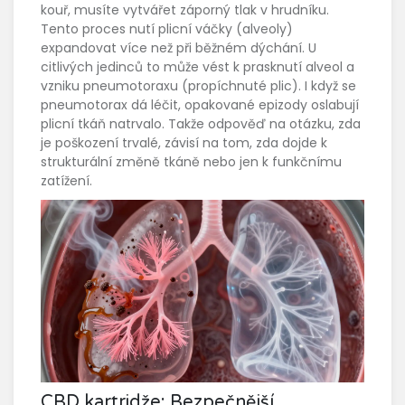
kouř, musíte vytvářet záporný tlak v hrudníku.
Tento proces nutí plicní váčky (alveoly)
expandovat více než při běžném dýchání. U
citlivých jedinců to může vést k prasknutí alveol a
vzniku pneumotoraxu (propíchnuté plic). I když se
pneumotorax dá léčit, opakované epizody oslabují
plicní tkáň natrvalo. Takže odpověď na otázku, zda
je poškození trvalé, závisí na tom, zda dojde k
strukturální změně tkáně nebo jen k funkčnímu
zatížení.
CBD kartridže: Bezpečnější