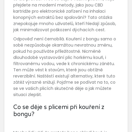
přejdete na moderní metody, jako jsou
CBD
kartridže
pro
elektronické zařízení na inhalaci
konopných extraktů bez spalování
? Tato otázka
znepokojuje mnoho uživatelů, kteří hledají způsob,
jak minimalizovat poškození dýchacích cest.
Odpověď není černobílá. Kouření z bongu samo o
sobě nezpůsobuje okamžitou nevratnou změnu,
pokud ho používáte příležitostně. Nicméně
dlouhodobé vystavování plic horkému kouři, i
filtrovanému vodou, vede k chronickému zánětu.
Ten může vést k stavům, které jsou obtížně
reverzibilní. Naštěstí existují alternativy, které tuto
zátěž výrazně snižují. Pojďme se podívat na to, co
se ve vašich plicích skutečně děje a jak můžete
situaci zlepšit.
Co se děje s plicemi při kouření z
bongu?