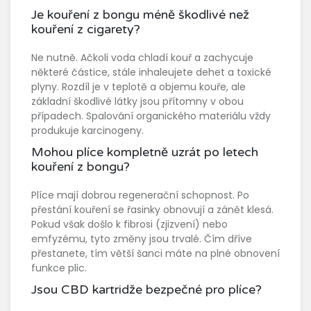
Je kouření z bongu méně škodlivé než
kouření z cigarety?
Ne nutně. Ačkoli voda chladí kouř a zachycuje
některé částice, stále inhaleujete dehet a toxické
plyny. Rozdíl je v teplotě a objemu kouře, ale
základní škodlivé látky jsou přítomny v obou
případech. Spalování organického materiálu vždy
produkuje karcinogeny.
Mohou plíce kompletně uzrát po letech
kouření z bongu?
Plíce mají dobrou regenerační schopnost. Po
přestání kouření se řasinky obnovují a zánět klesá.
Pokud však došlo k fibrosi (zjizvení) nebo
emfyzému, tyto změny jsou trvalé. Čím dříve
přestanete, tím větší šanci máte na plné obnovení
funkce plic.
Jsou CBD kartridže bezpečné pro plíce?