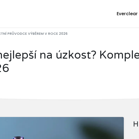
Everclear
LETNÍ PRŮVODCE VÝBĚREM V ROCE 2026
nejlepší na úzkost? Kompl
26
H