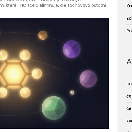
um, které THC zcela eliminuje, ale zachovává ostatní
Kr
Zd
Pr
A
sr
če
če
kv