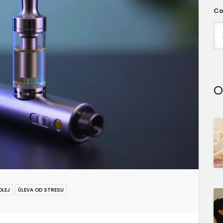
Co
O
OLEJ
ÚLEVA OD STRESU