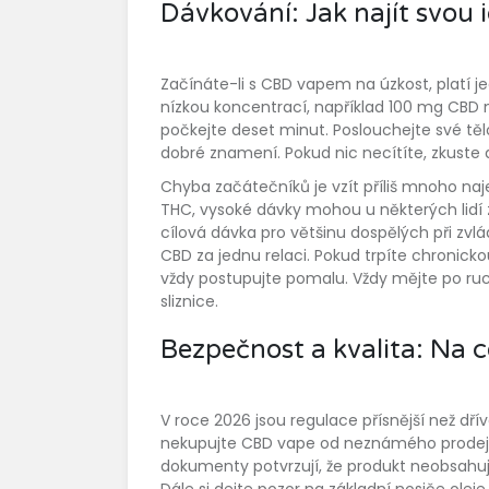
Dávkování: Jak najít svou 
Začínáte-li s CBD vapem na úzkost, platí 
nízkou koncentrací, například 100 mg CBD na
počkejte deset minut. Poslouchejte své těl
dobré znamení. Pokud nic necítíte, zkuste 
Chyba začátečníků je vzít příliš mnoho na
THC, vysoké dávky mohou u některých lidí z
cílová dávka pro většinu dospělých při zvl
CBD za jednu relaci. Pokud trpíte chronick
vždy postupujte pomalu. Vždy mějte po ruc
sliznice.
Bezpečnost a kvalita: Na c
V roce 2026 jsou regulace přísnější než dříve
nekupujte CBD vape od neznámého prodejce 
dokumenty potvrzují, že produkt neobsahuje
Dále si dejte pozor na základní nosiče ole