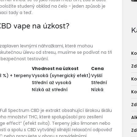
u položíte studený obklad na čelo - jeden způsob je
uaci tady a teď.
 CBD vape na úzkost?
K
je zaplaven levnými náhražkami, které mohou
skutečnou úlevu od stresu, musíme se podívat na tři
Ko
a bezpečnost testování.
Zd
Vhodnost na úzkost
Cena
3 %) + terpeny
Vysoká (synergický efekt)
Vyšší
Ko
Střední až vysoká
Střední
Nízká až střední
Nízká
Ko
Zd
Full Spectrum CBD
je
extrakt obsahující širokou škálu
o množství THC, které spolupůsobí pro zesílení
Al
 effect“ (efekt svita). Terpeny jako limonen nebo
osti a spolu s CBD vytvářejí silnější relaxační odpověď
Zd
 THC nebo pracujete v oboru s pravidelnými