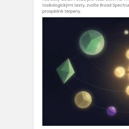
toxikologickými testy, zvolte Broad Spectr
prospěšné terpeny.