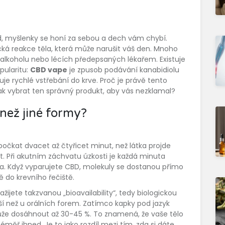
od, myšlenky se honí za sebou a dech vám chybí.
ická reakce těla, která může narušit váš den. Mnoho
 alkoholu nebo lécích předepsaných lékařem. Existuje
pularitu:
CBD vape
je
zpusob podávání kanabidiolu
je rychlé vstřebání do krve
.
Proč je právě tento
 jak vybrat ten správný produkt, aby vás nezklamal?
než jiné formy?
očkat dvacet až čtyřicet minut, než látka projde
t. Při akutním záchvatu úzkosti je každá minuta
ta. Když vyparujete CBD, molekuly se dostanou přímo
ě do krevního řečiště.
žijete takzvanou „bioavailability“, tedy biologickou
ší než u orálních forem. Zatímco kapky pod jazyk
ůže dosáhnout až 30-45 %. To znamená, že vaše tělo
téměř ihned. Je to jako rozdíl mezi tím, zda si dáte