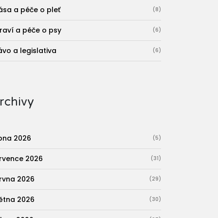
ása a péče o pleť
(8)
raví a péče o psy
(6)
ávo a legislativa
(6)
rchivy
pna 2026
(5)
rvence 2026
(31)
rvna 2026
(29)
ětna 2026
(30)