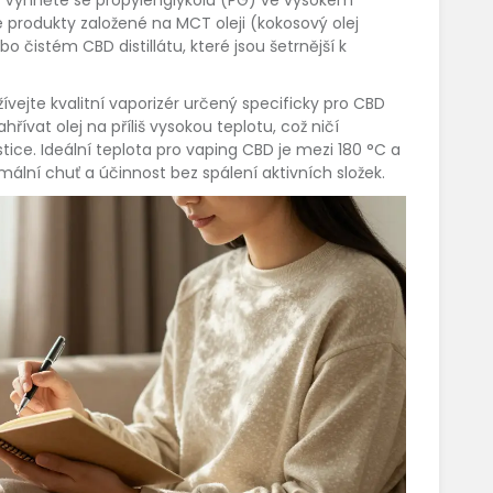
e produkty založené na MCT oleji (kokosový olej
čistém CBD distillátu, které jsou šetrnější k
vejte kvalitní vaporizér určený specificky pro CBD
řívat olej na příliš vysokou teplotu, což ničí
tice. Ideální teplota pro vaping CBD je mezi 180 °C a
imální chuť a účinnost bez spálení aktivních složek.