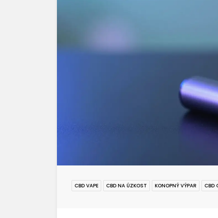
CBD VAPE
CBD NA ÚZKOST
KONOPNÝ VÝPAR
CBD 