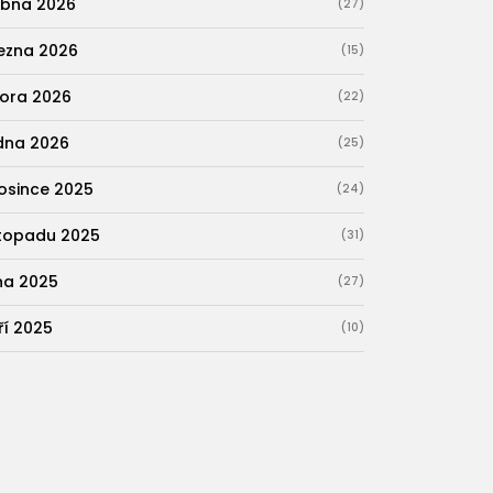
bna 2026
(27)
ezna 2026
(15)
ora 2026
(22)
dna 2026
(25)
osince 2025
(24)
stopadu 2025
(31)
jna 2025
(27)
ří 2025
(10)