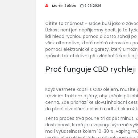
Martin Štěrba
9.06.2026
Cítíte to známost - srdce buší jako o záv
Úzkost není jen nepříjemný pocit, je to fyz
lidí hledá rychlou pomoc a často sahají po
však alternativa, která nabírá obrovskou po
pomocí elektronické cigarety, který umožňu
způsob tak efektivní při zvládání úzkosti a
Proč funguje CBD rychleji 
Když vezmete kapsli s CBD olejem, musíte p
trávicím traktem a játry, aby začala působi
cenná. Zde přichází ke slovu inhalační ces
do plicní alveolární oblasti a odtud okamžit
Tento proces trvá pouhé tři až pět minut. Za
dostupnost, která je u vapingu výrazně vyš
mají využitelnost kolem 10-30 %, vaping m
využije více aktivní látky a účinek nastane 