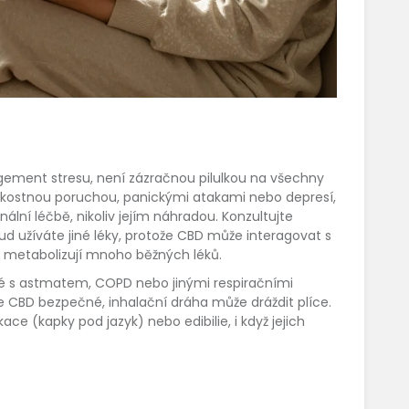
gement stresu, není zázračnou pilulkou na všechny
úzkostnou poruchou, panickými atakami nebo depresí,
lní léčbě, nikoliv jejím náhradou. Konzultujte
d užíváte jiné léky, protože CBD může interagovat s
 metabolizují mnoho běžných léků.
dé s astmatem, COPD nebo jinými respiračními
e CBD bezpečné, inhalační dráha může dráždit plíce.
ce (kapky pod jazyk) nebo edibilie, i když jejich