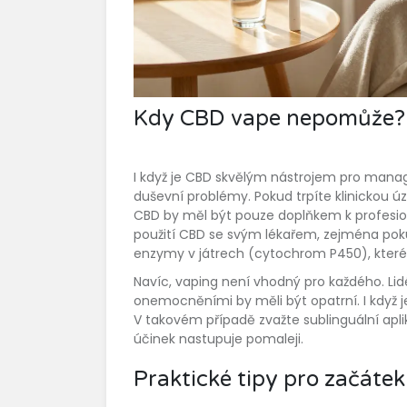
Kdy CBD vape nepomůže?
I když je CBD skvělým nástrojem pro mana
duševní problémy. Pokud trpíte klinickou 
CBD by měl být pouze doplňkem k profesioná
použití CBD se svým lékařem, zejména poku
enzymy v játrech (cytochrom P450), které
Navíc, vaping není vhodný pro každého. Li
onemocněními by měli být opatrní. I když j
V takovém případě zvažte sublinguální aplika
účinek nastupuje pomaleji.
Praktické tipy pro začátek