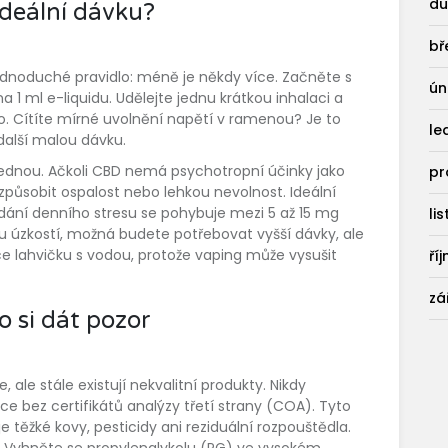
du
ideální dávku?
bř
jednoduché pravidlo: méně je někdy více. Začněte s
ún
 1 ml e-liquidu. Udělejte jednu krátkou inhalaci a
o. Cítíte mírné uvolnění napětí v ramenou? Je to
le
další malou dávku.
jednou. Ačkoli CBD nemá psychotropní účinky jako
pr
působit ospalost nebo lehkou nevolnost. Ideální
ádání denního stresu se pohybuje mezi 5 až 15 mg
li
ou úzkostí, možná budete potřebovat vyšší dávky, ale
e lahvičku s vodou, protože vaping může vysušit
ří
zá
o si dát pozor
, ale stále existují nekvalitní produkty. Nikdy
bez certifikátů analýzy třetí strany (COA). Tyto
 těžké kovy, pesticidy ani reziduální rozpouštědla.
je. Vyhněte se propylenglykolu (PG) ve vysokém