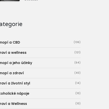
ategorie
nopí a CBD
(136)
raví a wellness
(121)
nopí a jeho účinky
(64)
nopí a zdraví
(40)
raví a životní styl
(14)
koholické nápoje
(10)
raví a Wellness
(10)