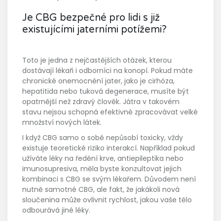
Je CBG bezpečné pro lidi s již
existujícími jaterními potížemi?
Toto je jedna z nejčastějších otázek, kterou
dostávají lékaři i odborníci na konopí. Pokud máte
chronické onemocnění jater, jako je cirhóza,
hepatitida nebo tuková degenerace, musíte být
opatrnější než zdravý člověk. Játra v takovém
stavu nejsou schopná efektivně zpracovávat velké
množství nových látek.
I když CBG samo o sobě nepůsobí toxicky, vždy
existuje teoretické riziko interakcí. Například pokud
užíváte léky na ředění krve, antiepileptika nebo
imunosupresiva, měla byste konzultovat jejich
kombinaci s CBG se svým lékařem. Důvodem není
nutně samotné CBG, ale fakt, že jakákoli nová
sloučenina může ovlivnit rychlost, jakou vaše tělo
odbourává jiné léky.