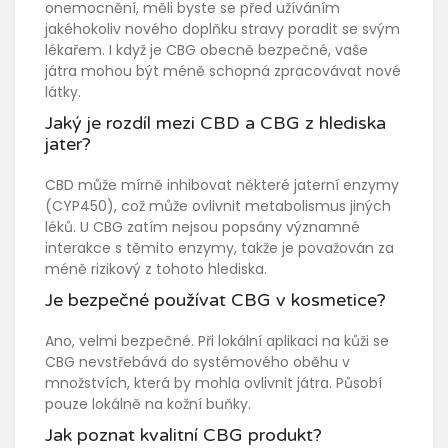
onemocnění, měli byste se před užíváním
jakéhokoliv nového doplňku stravy poradit se svým
lékařem. I když je CBG obecně bezpečné, vaše
játra mohou být méně schopná zpracovávat nové
látky.
Jaký je rozdíl mezi CBD a CBG z hlediska
jater?
CBD může mírně inhibovat některé jaterní enzymy
(CYP450), což může ovlivnit metabolismus jiných
léků. U CBG zatím nejsou popsány významné
interakce s těmito enzymy, takže je považován za
méně rizikový z tohoto hlediska.
Je bezpečné používat CBG v kosmetice?
Ano, velmi bezpečné. Při lokální aplikaci na kůži se
CBG nevstřebává do systémového oběhu v
množstvích, která by mohla ovlivnit játra. Působí
pouze lokálně na kožní buňky.
Jak poznat kvalitní CBG produkt?