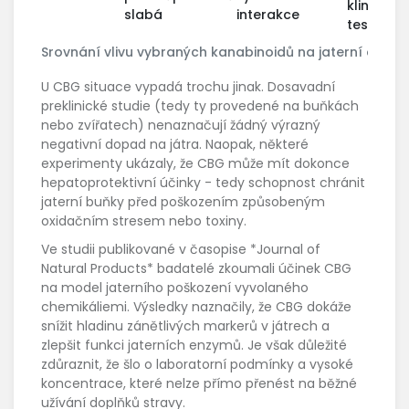
klinickýc
slabá
interakce
testech
Srovnání vlivu vybraných kanabinoidů na jaterní enzy
U CBG situace vypadá trochu jinak. Dosavadní
preklinické studie (tedy ty provedené na buňkách
nebo zvířatech) nenaznačují žádný výrazný
negativní dopad na játra. Naopak, některé
experimenty ukázaly, že CBG může mít dokonce
hepatoprotektivní účinky - tedy schopnost chránit
jaterní buňky před poškozením způsobeným
oxidačním stresem nebo toxiny.
Ve studii publikované v časopise *Journal of
Natural Products* badatelé zkoumali účinek CBG
na model jaterního poškození vyvolaného
chemikáliemi. Výsledky naznačily, že CBG dokáže
snížit hladinu zánětlivých markerů v játrech a
zlepšit funkci jaterních enzymů. Je však důležité
zdůraznit, že šlo o laboratorní podmínky a vysoké
koncentrace, které nelze přímo přenést na běžné
užívání doplňků stravy.