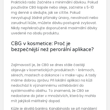
Praktická rada: Začněte s minimální dávkou. Pokud
používáte CBG kapsle nebo oleje, začněte s 5-10
mg denně a sledujte, jak se cítíte. Pokud
nevystupují žádné příznaky únavy, nevolnosti nebo
zarudnutí kůže, můžete dávku postupně zvyšovat.
Nikdy nepřekračujte doporučené maximální dávky
uvedené na obalu produktu.
CBG v kosmetice: Proč je
bezpečnější než perorální aplikace?
Zajímavostí je, že CBG se dnes stále častěji
objevuje v kosmetických produktech - krémoch,
sérech, mastech a dokonce i v make-upu. A tady
máme dobrou zprávu: Při lokální aplikaci na kůži
nedochází k významnému vstřebávání do
systémového oběhu. To znamená, že CBG se
nedostane do jater v množstvích, která by mohla
mít jakýkoli měřitelný dopad.
Kůže je skvělá bariéra. Kanabinoidy se při nanášení