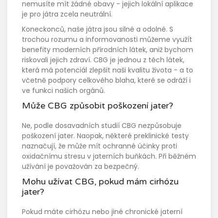
nemusíte mít žádné obavy - jejich lokální aplikace
je pro játra zcela neutrální.
Koneckonců, naše játra jsou silné a odolné. S
trochou rozumu a informovanosti můžeme využít
benefity moderních přírodních látek, aniž bychom
riskovali jejich zdraví. CBG je jednou z těch látek,
která má potenciál zlepšit naši kvalitu života - a to
včetně podpory celkového blaha, které se odráží i
ve funkci našich orgánů.
Může CBG způsobit poškození jater?
Ne, podle dosavadních studií CBG nezpůsobuje
poškození jater. Naopak, některé preklinické testy
naznačují, že může mít ochranné účinky proti
oxidačnímu stresu v jaterních buňkách. Při běžném
užívání je považován za bezpečný.
Mohu užívat CBG, pokud mám cirhózu
jater?
Pokud máte cirhózu nebo jiné chronické jaterní