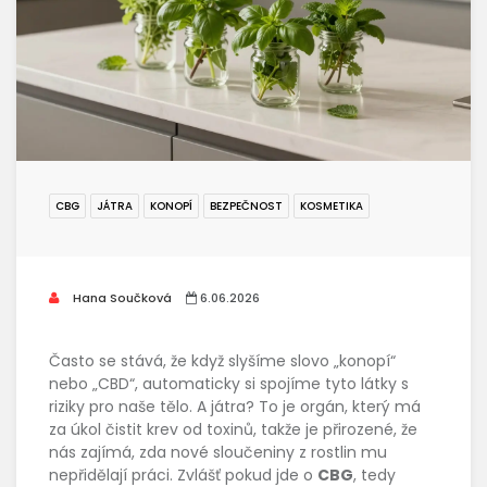
CBG
JÁTRA
KONOPÍ
BEZPEČNOST
KOSMETIKA
Hana Součková
6.06.2026
Často se stává, že když slyšíme slovo „konopí“
nebo „CBD“, automaticky si spojíme tyto látky s
riziky pro naše tělo. A játra? To je orgán, který má
za úkol čistit krev od toxinů, takže je přirozené, že
nás zajímá, zda nové sloučeniny z rostlin mu
nepřidělají práci. Zvlášť pokud jde o
CBG
, tedy