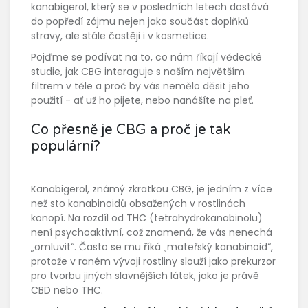
kanabigerol, který se v posledních letech dostává
do popředí zájmu nejen jako součást doplňků
stravy, ale stále častěji i v kosmetice.
Pojďme se podívat na to, co nám říkají vědecké
studie, jak CBG interaguje s naším největším
filtrem v těle a proč by vás nemělo děsit jeho
použití - ať už ho pijete, nebo nanášíte na pleť.
Co přesně je CBG a proč je tak
populární?
Kanabigerol, známý zkratkou CBG, je jedním z více
než sto kanabinoidů obsažených v rostlinách
konopí. Na rozdíl od THC (tetrahydrokanabinolu)
není psychoaktivní, což znamená, že vás nenechá
„omluvit“. Často se mu říká „mateřský kanabinoid“,
protože v raném vývoji rostliny slouží jako prekurzor
pro tvorbu jiných slavnějších látek, jako je právě
CBD nebo THC.