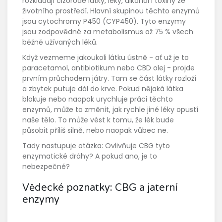
rozkládají cizorodé látky, léky, alkohol i toxiny ze
životního prostředí. Hlavní skupinou těchto enzymů
jsou cytochromy P450 (CYP450). Tyto enzymy
jsou zodpovědné za metabolismus až 75 % všech
běžně užívaných léků.
Když vezmeme jakoukoli látku ústně - ať už je to
paracetamol, antibiotikum nebo CBD olej - projde
prvním průchodem játry. Tam se část látky rozloží
a zbytek putuje dál do krve. Pokud nějaká látka
blokuje nebo naopak urychluje práci těchto
enzymů, může to změnit, jak rychle jiné léky opustí
naše tělo. To může vést k tomu, že lék bude
působit příliš silně, nebo naopak vůbec ne.
Tady nastupuje otázka: Ovlivňuje CBG tyto
enzymatické dráhy? A pokud ano, je to
nebezpečné?
Vědecké poznatky: CBG a jaterní
enzymy