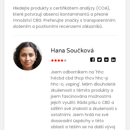
Hledejte produkty s certifikátem analýzy (COA),
které potvrzují absenci kontaminantů a přesné
množství CBG. Preferujte značky s transparentním
složením a pozitivními recenzemi zákazníků.
Hana Součková
Jsem odborníkem na 'hhc
h4cbd cbd thcp thcv hhc-p
hhc-o, vaping'. Mám dlouholeté
zkušenosti s těmito produkty a
jsem fascinována možnostmi
jejich využití. Ráda píšu o CBD a
sdílím své znalosti a zkušenosti s
ostatními. Jsem hrdá na své
dosavadní úspěchy v této
oblasti a těším se na další vývoj