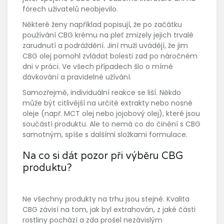
fórech uživatelů neobjevilo.
Některé ženy například popisují, že po začátku
používání CBG krému na pleť zmizely jejich trvalé
zarudnutí a podráždění. Jiní muži uvádějí, že jim
CBG olej pomohl zvládat bolesti zad po náročném
dni v práci. Ve všech případech šlo o mírné
dávkování a pravidelné užívání.
Samozřejmě, individuální reakce se liší. Někdo
může být citlivější na určité extrakty nebo nosné
oleje (např. MCT olej nebo jojobový olej), které jsou
součástí produktu. Ale to nemá co do činění s CBG
samotným, spíše s dalšími složkami formulace.
Na co si dát pozor při výběru CBG
produktu?
Ne všechny produkty na trhu jsou stejné. Kvalita
CBG závisí na tom, jak byl extrahován, z jaké části
rostliny pochází a zda prošel nezávislým