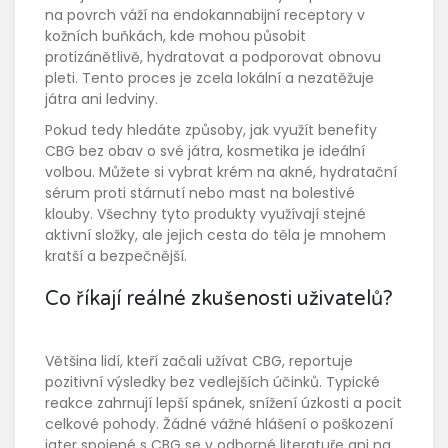
na povrch váží na endokannabijní receptory v
kožních buňkách, kde mohou působit
protizánětlivě, hydratovat a podporovat obnovu
pleti. Tento proces je zcela lokální a nezatěžuje
játra ani ledviny.
Pokud tedy hledáte způsoby, jak využít benefity
CBG bez obav o své játra, kosmetika je ideální
volbou. Můžete si vybrat krém na akné, hydratační
sérum proti stárnutí nebo mast na bolestivé
klouby. Všechny tyto produkty využívají stejné
aktivní složky, ale jejich cesta do těla je mnohem
kratší a bezpečnější.
Co říkají reálné zkušenosti uživatelů?
Většina lidí, kteří začali užívat CBG, reportuje
pozitivní výsledky bez vedlejších účinků. Typické
reakce zahrnují lepší spánek, snížení úzkosti a pocit
celkové pohody. Žádné vážné hlášení o poškození
jater spojené s CBG se v odborné literatuře ani na