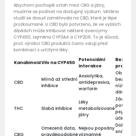
Abychom pochopili vztah mezi CBG a játry,
musíme se podívat na dostupný výzkum. Většina
studií se dosud zaměřovala na CBD, které je lépe
prozkoumané. U CBD bylo potvrzeno, že ve vyšších
dávkách může inhibovat některé izoenzymy
CYP450, zejména CYP3A4 a CYP2D6. To je důvod,
proč výrobci CBD produktů často varují před
kombinací s určitými léky.
Potenciální
Bezpečn
Kanabinoid
Vliv na CYP450
interakce
profil
Obecně
Anxiolytika,
Mírná až střední
bezpečné
CBD
antidepresiva,
inhibice
nízkých
warfarin
dávkách
Závislost
Léky
potenciál
THC
Slabá inhibice
metabolizované
psychotr
játry
účinky
Dobře
Omezená data,
Nejsou popsány
snášené 
CBG
pravděpodobně
významné