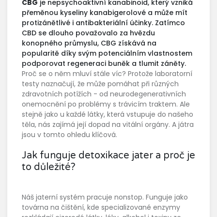
CBG
je
nepsychoaktivní kanabinoid, který vzniká
přeměnou kyseliny kanabigerolové a může mít
protizánětlivé i antibakteriální účinky
. Zatímco
CBD se dlouho považovalo za hvězdu
konopného průmyslu, CBG získává na
popularitě díky svým potenciálním vlastnostem
podporovat regeneraci buněk a tlumit záněty.
Proč se o něm mluví stále víc? Protože laboratorní
testy naznačují, že může pomáhat při různých
zdravotních potížích - od neurodegenerativních
onemocnění po problémy s trávicím traktem. Ale
stejně jako u každé látky, která vstupuje do našeho
těla, nás zajímá její dopad na vitální orgány. A játra
jsou v tomto ohledu klíčová.
Jak funguje detoxikace jater a proč je
to důležité?
Náš jaterní systém pracuje nonstop. Funguje jako
továrna na čištění, kde specializované enzymy