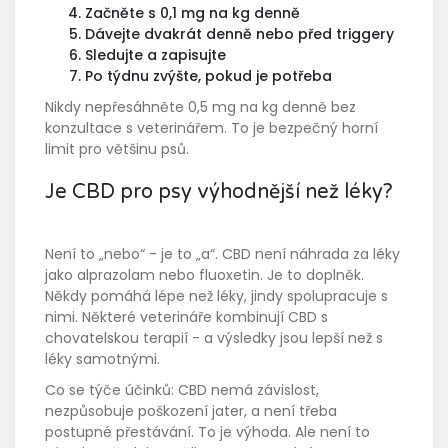
Začněte s 0,1 mg na kg denně
Dávejte dvakrát denně nebo před triggery
Sledujte a zapisujte
Po týdnu zvýšte, pokud je potřeba
Nikdy nepřesáhněte 0,5 mg na kg denně bez
konzultace s veterinářem. To je bezpečný horní
limit pro většinu psů.
Je CBD pro psy výhodnější než léky?
Není to „nebo“ - je to „a“. CBD není náhrada za léky
jako alprazolam nebo fluoxetin. Je to doplněk.
Někdy pomáhá lépe než léky, jindy spolupracuje s
nimi. Některé veterináře kombinují CBD s
chovatelskou terapií - a výsledky jsou lepší než s
léky samotnými.
Co se týče účinků: CBD nemá závislost,
nezpůsobuje poškození jater, a není třeba
postupné přestávání. To je výhoda. Ale není to