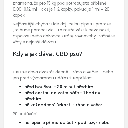
znamená, že pro 15 kg psa potřebujete přibližně
0,06-0,12 ml - což je 1-2 kapky, pokud je 1 ml = 20
kapek.
Nejčastější chyba? Lidé dají celou pipetu, protože
„to bude pomoci víc“. To může vést k nevolnosti,
ospalosti nebo dokonce ztrátě rovnováhy. Začněte
vždy s nejnižší dávkou.
Kdy a jak dávat CBD psu?
CBD se dává dvakrát denně - ráno a večer - nebo
jen před významnou událostí. Například:
před bouřkou - 30 minut předtím
před cestou do veterináře - 1 hodinu
předtím
při každodenní úzkosti - ráno a večer
Při podávání:
nejlepší je přímo do úst - pod jazyk nebo