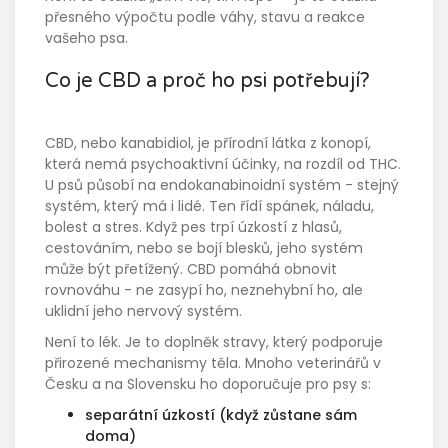
přesného výpočtu podle váhy, stavu a reakce
vašeho psa.
Co je CBD a proč ho psi potřebují?
CBD, nebo kanabidiol, je přírodní látka z konopí,
která nemá psychoaktivní účinky, na rozdíl od THC.
U psů působí na endokanabinoidní systém - stejný
systém, který má i lidé. Ten řídí spánek, náladu,
bolest a stres. Když pes trpí úzkostí z hlasů,
cestováním, nebo se bojí blesků, jeho systém
může být přetížený. CBD pomáhá obnovit
rovnováhu - ne zasypí ho, neznehybní ho, ale
uklidní jeho nervový systém.
Není to lék. Je to doplněk stravy, který podporuje
přirozené mechanismy těla. Mnoho veterinářů v
Česku a na Slovensku ho doporučuje pro psy s:
separátní úzkostí (když zůstane sám
doma)