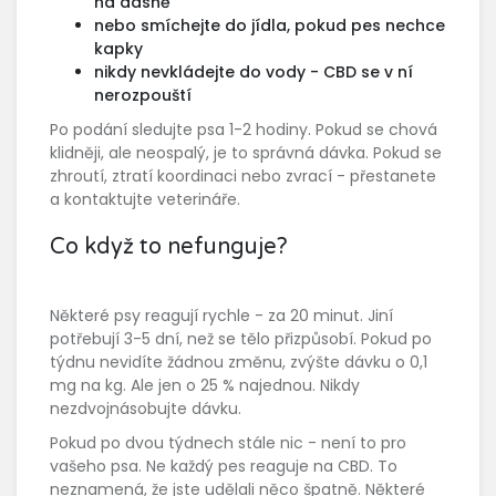
na dásně
nebo smíchejte do jídla, pokud pes nechce
kapky
nikdy nevkládejte do vody - CBD se v ní
nerozpouští
Po podání sledujte psa 1-2 hodiny. Pokud se chová
klidněji, ale neospalý, je to správná dávka. Pokud se
zhroutí, ztratí koordinaci nebo zvrací - přestanete
a kontaktujte veterináře.
Co když to nefunguje?
Některé psy reagují rychle - za 20 minut. Jiní
potřebují 3-5 dní, než se tělo přizpůsobí. Pokud po
týdnu nevidíte žádnou změnu, zvýšte dávku o 0,1
mg na kg. Ale jen o 25 % najednou. Nikdy
nezdvojnásobujte dávku.
Pokud po dvou týdnech stále nic - není to pro
vašeho psa. Ne každý pes reaguje na CBD. To
neznamená, že jste udělali něco špatně. Některé