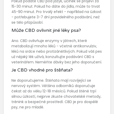
Pokud podáte CBD pod jazyk, účinek se projeví za
15-30 minut. Pokud ho dáte do jídla, může to trvat
45-90 minut. Pro trvalý efekt - například na úzkost
- potřebujete 3-7 dní pravidelného podávání, než
se tělo přizpůsobí.
Může CBD ovlivnit jiné léky psa?
Ano. CBD ovlivňuje enzymy v játrech, které
metabolizují mnoho léků - včetně antikonvulziv,
léků na srdce nebo protizánětlivých. Pokud váš pes
už nějaký lék užívá, konzultujte podávání CBD s
veterinářem. Neměňte dávky bez jeho doporučení.
Je CBD vhodné pro štěňata?
Ne doporučujeme. Štěňata mají rozvíjející se
nervový systém. Většina odborníků doporučuje
čekat až do věku 12-18 měsíců. Pokud štěně trpí
silnou úzkostí, nejprve zkuste chovatelské metody,
trénink a bezpečné prostředí. CBD je pro dospělé
psy, ne pro mladé.