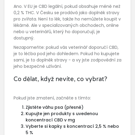
Ano. V EU je CBD legální, pokud obsahuje méně než
0,2 % THC. V Česku se prodává jako doplněk stravy
pro zvířata. Není to lék, takže ho nemůžete koupit v
lékárně. Ale v specializovaných obchodech, online
nebo u veterinářů, který ho doporučují, je
dostupný.
Nezapomeňte: pokud vás veterinář doporučí CBD,
je to léčba pod jeho dohledem. Pokud ho kupujete
sami, je to doplněk stravy - a vy jste zodpovědní za
jeho bezpečné užívání.
Co dělat, když nevíte, co vybrat?
Pokud jste zmatení, začněte s tímto:
Zjistěte váhu psa (přesně)
Kupujte jen produkty s uvedenou
koncentrací CBD v mg
Vyberte si kapky s koncentrací 2,5 % nebo
5 %