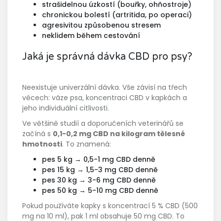
strašidelnou úzkostí (bouřky, ohňostroje)
chronickou bolestí (artritida, po operaci)
agresivitou způsobenou stresem
neklidem během cestování
Jaká je správná dávka CBD pro psy?
Neexistuje univerzální dávka. Vše závisí na třech
věcech: váze psa, koncentraci CBD v kapkách a
jeho individuální citlivosti.
Ve většině studií a doporučeních veterinářů se
začíná s
0,1-0,2 mg CBD na kilogram tělesné
hmotnosti
. To znamená:
pes 5 kg → 0,5-1 mg CBD denně
pes 15 kg → 1,5-3 mg CBD denně
pes 30 kg → 3-6 mg CBD denně
pes 50 kg → 5-10 mg CBD denně
Pokud používáte kapky s koncentrací 5 % CBD (500
mg na 10 ml), pak 1 ml obsahuje 50 mg CBD. To