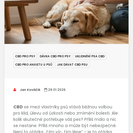
CBD PRO PSY
DÁVKA CBD PRO PSY
UKLIDNĚNÍ PSA CBD
CBD PRO ANXIETU U PSŮ
JAK DÁVAT CBD PSU
Jan Kováčik
29.01.2026
CBD
se mezi vlastníky psů stává běžnou volbou
pro klid, úlevu od úzkosti nebo zmírnění bolesti. Ale
kolik skutečně potřebuje váš pes? Příliš málo a nic
se nestane. Příliš mnoho a může být nebezpečné.
Není to otázka „čím víc, tím lépe“ - je to otázka