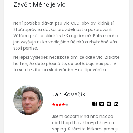
Závěr: Méně je víc
Není potřeba dávat psu víc CBD, aby byl klidnější.
Stačí správná dávka, pravidelnost a pozorování.
Většina psů se uklidní s 1-3 mg denně. Příliš mnoho
jen zvyšuje riziko vedlejších účinků a zbytečně vás
stojí peníze.
Nejlepší výsledek nezískáte tím, že dáte víc. Získáte
ho tím, že dáte přesně to, co potřebuje váš pes. A
to se dozvíte jen sledováním - ne tipováním.
Jan Kováčik
Jsem odborník na hhc h4cbd
cbd thcp thcv hhc-p hhc-o a
vaping. S těmito látkami pracuji