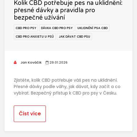
Kolik CBD potřebuje pes na uklidnění:
přesné dávky a pravidla pro
bezpečné užívání
CBD PRO PSY
DÁVKA CBD PRO PSY
UKLIDNĚNÍ PSA CBD
CBD PRO ANXIETU U PSŮ
JAK DÁVAT CBD PSU
Jan Kováčik
29.01.2026
Zjistěte, kolik CBD potřebuje váš pes na uklidnění.
Přesné dávky podle váhy, jak dávat, kdy začít a co
vybírat. Bezpečný přístup k CBD pro psy v Česku.
Číst více