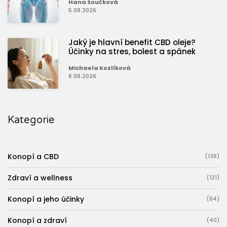
Hana Součková
5.08.2026
Jaký je hlavní benefit CBD oleje?
Účinky na stres, bolest a spánek
Michaela Kozlíková
6.08.2026
Kategorie
Konopí a CBD
(136)
Zdraví a wellness
(121)
Konopí a jeho účinky
(64)
Konopí a zdraví
(40)