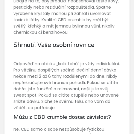
Dbajte na to, aby produkt neobsahoval těžké kovy,
pesticidy nebo reziduální rozpouštědla. Špatně
vyrobené krystaly mohou při zahřátí uvolňovat
toxické látky. Kvalitní CBD crumble by měl být
světlý, křehký a mít jemnou bylinnou vůni, nikoliv
chemickou či benzínovou.
Shrnutí: Vaše osobní rovnice
Odpověď na otázku „kolik tahů" je vždy individuální.
Pro většinu dospělých začíná ideální denní dávka
někde mezi 2 až 6 tahy rozdělenými do dne. Nikdy
nepřekračujte své hranice pohodlí. Pokud se cítíte
dobře, jste funkční a relaxovaní, našli jste svůj
sweet spot. Pokud se cítíte otupěle nebo unaveně,
snižte dávku. Slchejte svému tělu, ono vám dá
vědět, co potřebuje.
Můžu z CBD crumble dostat závislost?
Ne, CBD samo o sobě nezpůsobuje fyzickou