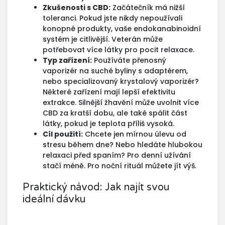
Zkušenosti s CBD:
Začátečník má nižší
toleranci. Pokud jste nikdy nepoužívali
konopné produkty, vaše endokanabinoidní
systém je citlivější. Veterán může
potřebovat více látky pro pocit relaxace.
Typ zařízení:
Používáte přenosný
vaporizér na suché byliny s adaptérem,
nebo specializovaný
krystalový vaporizér
?
Některé zařízení mají lepší efektivitu
extrakce. Silnější žhavění může uvolnit více
CBD za kratší dobu, ale také spálit část
látky, pokud je teplota příliš vysoká.
Cíl použití:
Chcete jen mírnou úlevu od
stresu během dne? Nebo hledáte hlubokou
relaxaci před spaním? Pro denní užívání
stačí méně. Pro noční rituál můžete jít výš.
Praktický návod: Jak najít svou
ideální dávku