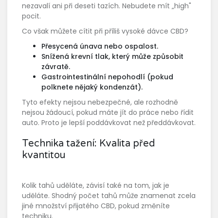
nezavalí ani při deseti tazích. Nebudete mít „high"
pocit.
Co však můžete cítit při příliš vysoké dávce CBD?
Přesycená únava nebo ospalost.
Snížená krevní tlak, který může způsobit
závratě.
Gastrointestinální nepohodlí (pokud
polknete nějaký kondenzát).
Tyto efekty nejsou nebezpečné, ale rozhodně
nejsou žádoucí, pokud máte jít do práce nebo řídit
auto. Proto je lepší poddávkovat než předdávkovat.
Technika tažení: Kvalita před
kvantitou
Kolik tahů uděláte, závisí také na tom, jak je
uděláte. Shodný počet tahů může znamenat zcela
jiné množství přijatého CBD, pokud změníte
techniku.