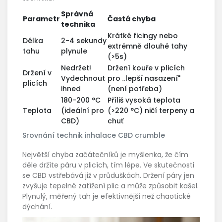
Správná
Parametr
Častá chyba
technika
Krátké ficingy nebo
Délka
2-4 sekundy
extrémně dlouhé tahy
tahu
plynule
(>5s)
Nedržet!
Držení kouře v plicích
Držení v
Vydechnout
pro „lepší nasazení"
plicích
ihned
(není potřeba)
180-200 °C
Příliš vysoká teplota
Teplota
(ideální pro
(>220 °C) ničí terpeny a
CBD)
chuť
Srovnání technik inhalace CBD crumble
Největší chyba začátečníků je myšlenka, že čím
déle držíte páru v plicích, tím lépe. Ve skutečnosti
se CBD vstřebává již v průduškách. Držení páry jen
zvyšuje tepelné zatížení plic a může způsobit kašel.
Plynulý, měřený tah je efektivnější než chaotické
dýchání.