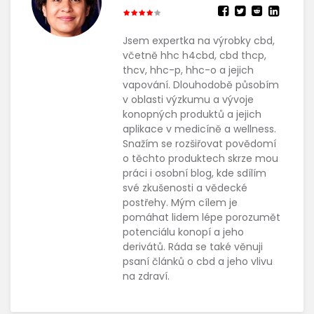
Jsem expertka na výrobky cbd,
včetně hhc h4cbd, cbd thcp,
thcv, hhc-p, hhc-o a jejich
vapování. Dlouhodobě působím
v oblasti výzkumu a vývoje
konopných produktů a jejich
aplikace v medicíně a wellness.
Snažím se rozšiřovat povědomí
o těchto produktech skrze mou
práci i osobní blog, kde sdílím
své zkušenosti a vědecké
postřehy. Mým cílem je
pomáhat lidem lépe porozumět
potenciálu konopí a jeho
derivátů. Ráda se také věnuji
psaní článků o cbd a jeho vlivu
na zdraví.