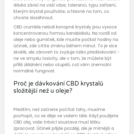
dávka závisí na vaší váze, toleranci, typu zařízení,
kterým krystal používáte, a hlavně na tom, co
chcete dosáhnout.
CBD crumble neboli konopné krystaly jsou vysoce
koncentrovanou formou kanabidiolu. Na rozdíl od
oleje nebo gumiček, kde musíte počkat hodiny na
účinek, zde cítíte změnu během minut. To je sice
skvělé, ale zároveň to zvyšuje riziko předávkování -
ne ve smyslu toxicity, ale v tom, že můžete být
příliš zklidnění nebo otupělí, což vám znemožní
normálně fungovat.
Proč je dávkování CBD krystalů
složitější než u oleje?
Předtím, než začnete počítat tahy, musíme
pochopit, co se děje ve vašem těle. Když použijete
CBD olej
, vaše trávicí soustava musí látku
zpracovat. Účinek přijde později, ale je mírnější a