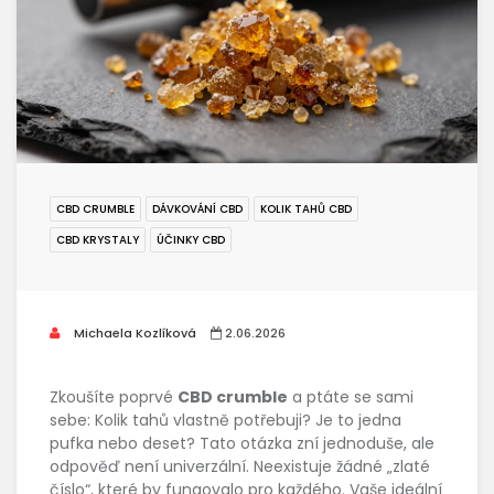
CBD CRUMBLE
DÁVKOVÁNÍ CBD
KOLIK TAHŮ CBD
CBD KRYSTALY
ÚČINKY CBD
Michaela Kozlíková
2.06.2026
Zkoušíte poprvé
CBD crumble
a ptáte se sami
sebe: Kolik tahů vlastně potřebuji? Je to jedna
pufka nebo deset? Tato otázka zní jednoduše, ale
odpověď není univerzální. Neexistuje žádné „zlaté
číslo“, které by fungovalo pro každého. Vaše ideální