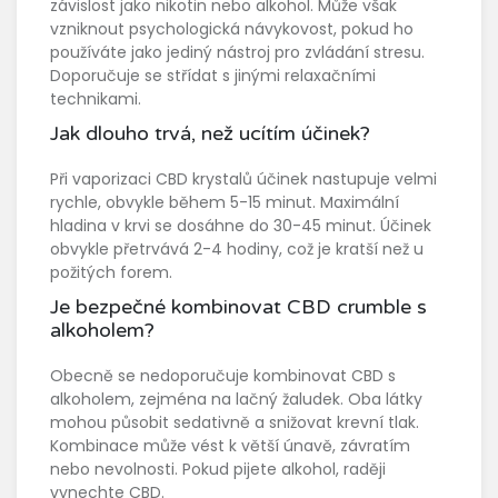
závislost jako nikotin nebo alkohol. Může však
vzniknout psychologická návykovost, pokud ho
používáte jako jediný nástroj pro zvládání stresu.
Doporučuje se střídat s jinými relaxačními
technikami.
Jak dlouho trvá, než ucítím účinek?
Při vaporizaci CBD krystalů účinek nastupuje velmi
rychle, obvykle během 5-15 minut. Maximální
hladina v krvi se dosáhne do 30-45 minut. Účinek
obvykle přetrvává 2-4 hodiny, což je kratší než u
požitých forem.
Je bezpečné kombinovat CBD crumble s
alkoholem?
Obecně se nedoporučuje kombinovat CBD s
alkoholem, zejména na lačný žaludek. Oba látky
mohou působit sedativně a snižovat krevní tlak.
Kombinace může vést k větší únavě, závratím
nebo nevolnosti. Pokud pijete alkohol, raději
vynechte CBD.