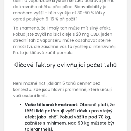
delší. U
vaporizace krystalů
se CBD dostává přímo
do krevního oběhu přes plíce. Bioavailability je
mnohem vyšší - tělo využije až 30-50 % látky
oproti pouhých 6-15 % při požití.
To znamená, že i malý tah může mít silný efekt.
Pokud jste zvyklí na lžíci oleje s 20 mg CBD, jeden
střední tah z vaporizéru může obsahovat stejné
množství, ale zasáhne vás to rychleji a intenzivněji.
Proto je klíčové začít pomalu.
Klíčové faktory ovlivňující počet tahů
Není možné říct „dělám 5 tahů denně“ bez
kontextu. Zde jsou hlavní proměnné, které určují
vaši osobní limit:
Vaše tělesná hmotnost:
Obecně platí, že
těžší lidé potřebují vyšší dávku pro stejný
efekt jako lehčí. Pokud vážíte pod 70 kg,
začněte s minimem. Nad 90 kg můžete být
tolerantnější.