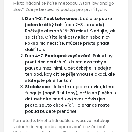
Místo hádání se řiďte metodou „Start low and go
slow“. Zde je bezpečný postup pro první týdny:
Den 1-3: Test tolerance.
Udělejte pouze
jeden krátký tah
(cca 2-3 sekundy).
Počkejte alespoň 15-20 minut. Sledujte, jak
se cítíte. Cítíte lehkost? Klid? Nebo nic?
Pokud nic necítíte, můžete příště přidat
další tah.
Den 4-7: Postupné zvyšování.
Pokud byl
první den neutrální, zkuste dva tahy s
pauzou mezi nimi. Opět čekejte. Hledejte
ten bod, kdy cítíte příjemnou relaxaci, ale
stále jste plně funkční.
Stabilizace:
Jakmile najdete dávku, která
funguje (např. 3-4 tahy), držte se jí několik
dní. Nebalte hned zvyšovat dávku jen
proto, že „to chce víc". Tolerance roste,
pokud budete přehánět.
Pamatujte: Mnoho lidí udělá chybu, že nafukují
vzduch do vaporizéru opakovaně bez čekání.