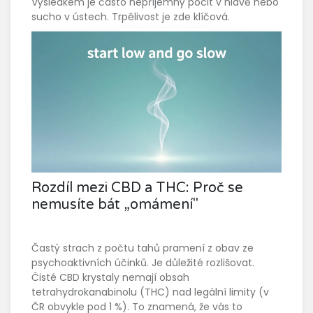
Výsledkem je často nepříjemný pocit v hlavě nebo
sucho v ústech. Trpělivost je zde klíčová.
Rozdíl mezi CBD a THC: Proč se
nemusíte bát „omámení"
Častý strach z počtu tahů pramení z obav ze
psychoaktivních účinků. Je důležité rozlišovat.
Čisté
CBD krystaly
nemají obsah
tetrahydrokanabinolu (THC) nad legální limity (v
ČR obvykle pod 1 %). To znamená, že vás to