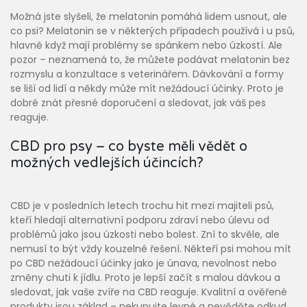
Možná jste slyšeli, že melatonin pomáhá lidem usnout, ale
co psi? Melatonin se v některých případech používá i u psů,
hlavně když mají problémy se spánkem nebo úzkostí. Ale
pozor – neznamená to, že můžete podávat melatonin bez
rozmyslu a konzultace s veterinářem. Dávkování a formy
se liší od lidí a někdy může mít nežádoucí účinky. Proto je
dobré znát přesné doporučení a sledovat, jak váš pes
reaguje.
CBD pro psy – co byste měli vědět o
možných vedlejších účincích?
CBD je v posledních letech trochu hit mezi majiteli psů,
kteří hledají alternativní podporu zdraví nebo úlevu od
problémů jako jsou úzkosti nebo bolest. Zní to skvěle, ale
nemusí to být vždy kouzelné řešení. Někteří psi mohou mít
po CBD nežádoucí účinky jako je únava, nevolnost nebo
změny chuti k jídlu. Proto je lepší začít s malou dávkou a
sledovat, jak vaše zvíře na CBD reaguje. Kvalitní a ověřené
produkty jsou základ – nekupujte levné a nevěděte odkud