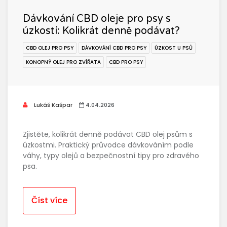
Dávkování CBD oleje pro psy s
úzkostí: Kolikrát denně podávat?
CBD OLEJ PRO PSY
DÁVKOVÁNÍ CBD PRO PSY
ÚZKOST U PSŮ
KONOPNÝ OLEJ PRO ZVÍŘATA
CBD PRO PSY
Lukáš Kašpar
4.04.2026
Zjistěte, kolikrát denně podávat CBD olej psům s
úzkostmi. Praktický průvodce dávkováním podle
váhy, typy olejů a bezpečnostní tipy pro zdravého
psa.
Číst více