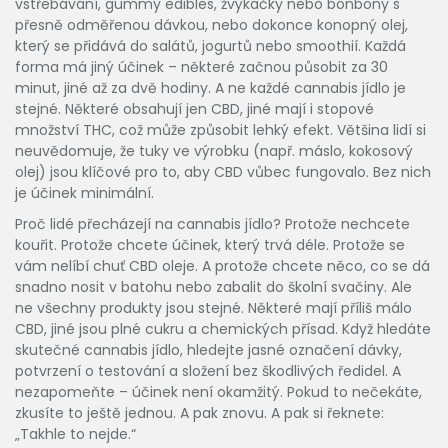
vstřebávání
,
gummy edibles
,
žvýkačky nebo bonbony s
přesně odměřenou dávkou
, nebo dokonce
konopný olej
,
který se přidává do salátů, jogurtů nebo smoothií
. Každá
forma má jiný účinek – některé začnou působit za 30
minut, jiné až za dvě hodiny. A ne každé cannabis jídlo je
stejné. Některé obsahují jen CBD, jiné mají i stopové
množství THC, což může způsobit lehký efekt. Většina lidí si
neuvědomuje, že tuky ve výrobku (např. máslo, kokosový
olej) jsou klíčové pro to, aby CBD vůbec fungovalo. Bez nich
je účinek minimální.
Proč lidé přecházejí na cannabis jídlo? Protože nechcete
kouřit. Protože chcete účinek, který trvá déle. Protože se
vám nelíbí chuť CBD oleje. A protože chcete něco, co se dá
snadno nosit v batohu nebo zabalit do školní svačiny. Ale
ne všechny produkty jsou stejné. Některé mají příliš málo
CBD, jiné jsou plné cukru a chemických přísad. Když hledáte
skutečné cannabis jídlo, hledejte jasné označení dávky,
potvrzení o testování a složení bez škodlivých ředidel. A
nezapomeňte – účinek není okamžitý. Pokud to nečekáte,
zkusíte to ještě jednou. A pak znovu. A pak si řeknete:
„Takhle to nejde.“