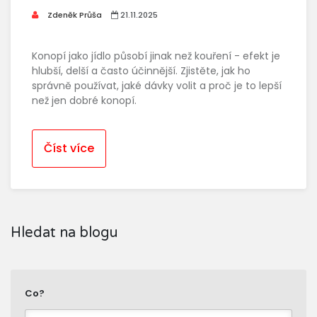
Zdeněk Průša
21.11.2025
Konopí jako jídlo působí jinak než kouření - efekt je
hlubší, delší a často účinnější. Zjistěte, jak ho
správně používat, jaké dávky volit a proč je to lepší
než jen dobré konopí.
Číst více
Hledat na blogu
Co?