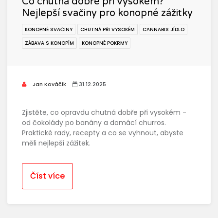
Co chutná dobře při vysokém?
Nejlepší svačiny pro konopné zážitky
KONOPNÉ SVAČINY
CHUTNÁ PŘI VYSOKÉM
CANNABIS JÍDLO
ZÁBAVA S KONOPÍM
KONOPNÉ POKRMY
Jan Kováčik
31.12.2025
Zjistěte, co opravdu chutná dobře při vysokém -
od čokolády po banány a domácí churros.
Praktické rady, recepty a co se vyhnout, abyste
měli nejlepší zážitek.
Číst více