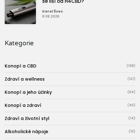
se liší od H4CBD?
Karel Švec
8.08.2026
Kategorie
Konopí a CBD
(138)
Zdraví a wellness
(121)
Konopí a jeho účinky
(64)
Konopí a zdraví
(40)
Zdraví a životní styl
(14)
Alkoholické nápoje
(10)