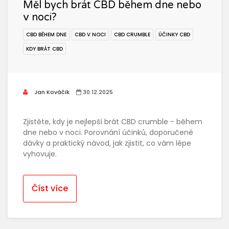
Měl bych brát CBD během dne nebo
v noci?
CBD BĚHEM DNE
CBD V NOCI
CBD CRUMBLE
ÚČINKY CBD
KDY BRÁT CBD
Jan Kováčik
30.12.2025
Zjistěte, kdy je nejlepší brát CBD crumble - během
dne nebo v noci. Porovnání účinků, doporučené
dávky a praktický návod, jak zjistit, co vám lépe
vyhovuje.
Číst více