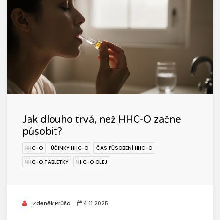
Jak dlouho trvá, než HHC-O začne
působit?
HHC-O
ÚČINKY HHC-O
ČAS PŮSOBENÍ HHC-O
HHC-O TABLETKY
HHC-O OLEJ
Zdeněk Průša
4.11.2025