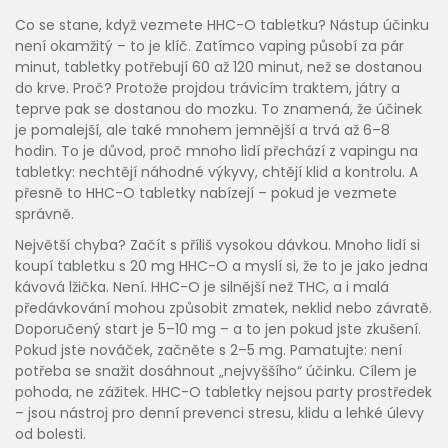
Co se stane, když vezmete HHC-O tabletku? Nástup účinku
není okamžitý – to je klíč. Zatímco vaping působí za pár
minut, tabletky potřebují 60 až 120 minut, než se dostanou
do krve. Proč? Protože projdou trávicím traktem, játry a
teprve pak se dostanou do mozku. To znamená, že účinek
je pomalejší, ale také mnohem jemnější a trvá až 6–8
hodin. To je důvod, proč mnoho lidí přechází z vapingu na
tabletky: nechtějí náhodné výkyvy, chtějí klid a kontrolu. A
přesně to HHC-O tabletky nabízejí – pokud je vezmete
správně.
Největší chyba? Začít s příliš vysokou dávkou. Mnoho lidí si
koupí tabletku s 20 mg HHC-O a myslí si, že to je jako jedna
kávová lžička. Není. HHC-O je silnější než THC, a i malá
předávkování mohou způsobit zmatek, neklid nebo závratě.
Doporučený start je 5–10 mg – a to jen pokud jste zkušení.
Pokud jste nováček, začněte s 2–5 mg. Pamatujte: není
potřeba se snažit dosáhnout „nejvyššího“ účinku. Cílem je
pohoda, ne zážitek. HHC-O tabletky nejsou party prostředek
– jsou nástroj pro denní prevenci stresu, klidu a lehké úlevy
od bolesti.