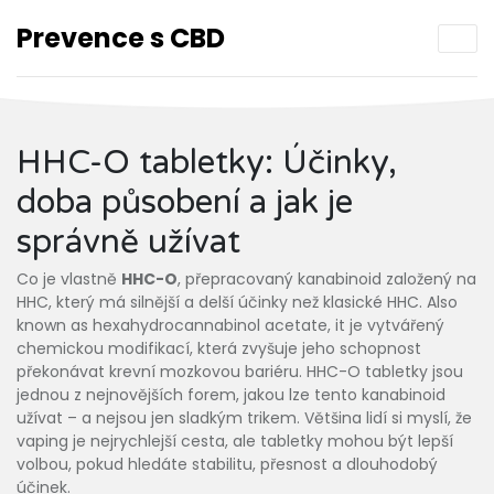
Prevence s CBD
HHC-O tabletky: Účinky,
doba působení a jak je
správně užívat
Co je vlastně
HHC-O
,
přepracovaný kanabinoid založený na
HHC, který má silnější a delší účinky než klasické HHC
. Also
known as
hexahydrocannabinol acetate
, it
je vytvářený
chemickou modifikací, která zvyšuje jeho schopnost
překonávat krevní mozkovou bariéru
.
HHC-O tabletky jsou
jednou z nejnovějších forem, jakou lze tento kanabinoid
užívat – a nejsou jen sladkým trikem. Většina lidí si myslí, že
vaping je nejrychlejší cesta, ale tabletky mohou být lepší
volbou, pokud hledáte stabilitu, přesnost a dlouhodobý
účinek.