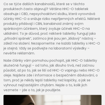
Co se týče dalších kanabinoidů, které se v těchto
produktech často objevují? Většina HHC-O tabletek
obsahuje i
CBD
,
nepsychoaktivní složku, která vyrovnává
účinky HHC-O a snižuje riziko nepříjemných efektů
.
Některé
produkty přidávají i
CBN
,
kanabinoid známý svým
spánkovým účinkem, který zvyšuje účinek HHC-O na
uklidnění
.
To je důvod, proč některé tabletky fungují jako
„přírodní spánek“, zatímco jiné jsou jen „klidový“ nástroj –
záleží na složení. Nezapomeňte: ne každá tabletky s HHC-O
je stejná. Vždy se podívejte na laboratorní výsledky –
nevěřte reklamám.
Naše články vám pomohou pochopit, jak HHC-O tabletky
skutečně fungují – od toho, jak dlouho trvá, než začnou
působit, až po to, jak se liší od HHC-O vapingu nebo HHC-O
oleje. Najdete zde i informace o bezpečném dávkování, o
tom, proč je někdy lepší tabletky než kapičky, a jak se
vyhnout nejčastějším chybám. Nejde o to, kolik jich
vezmete – jde o to, jak je použijete.