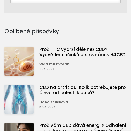
Oblíbené příspěvky
Proč HHC vydrží déle než CBD?
Vysvětlení účinků a srovnání s H4CBD
Vladimír Dvořák
1.08.2026
CBD na artritidu: Kolik potřebujete pro
úlevu od bolesti kloubů?
Hana Součková
5.08.2026
Proč vám CBD dává energii? Odhalení
paradoxu a tipy pro správné užívání