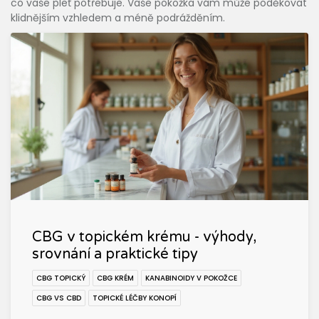
co vaše pleť potřebuje. Vaše pokožka vám může poděkovat
klidnějším vzhledem a méně podrážděním.
CBG v topickém krému - výhody,
srovnání a praktické tipy
CBG TOPICKÝ
CBG KRÉM
KANABINOIDY V POKOŽCE
CBG VS CBD
TOPICKÉ LÉČBY KONOPÍ