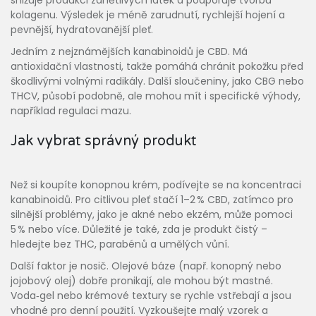
snižuje produkci zánětlivých látek a podporuje tvorbu
kolagenu. Výsledek je méně zarudnutí, rychlejší hojení a
pevnější, hydratovanější pleť.
Jedním z nejznámějších kanabinoidů je CBD. Má
antioxidační vlastnosti, takže pomáhá chránit pokožku před
škodlivými volnými radikály. Další sloučeniny, jako CBG nebo
THCV, působí podobně, ale mohou mít i specifické výhody,
například regulaci mazu.
Jak vybrat správný produkt
Než si koupíte konopnou krém, podívejte se na koncentraci
kanabinoidů. Pro citlivou pleť stačí 1–2 % CBD, zatímco pro
silnější problémy, jako je akné nebo ekzém, může pomoci
5 % nebo více. Důležité je také, zda je produkt čistý –
hledejte bez THC, parabénů a umělých vůní.
Další faktor je nosič. Olejové báze (např. konopný nebo
jojobový olej) dobře pronikají, ale mohou být mastné.
Voda‑gel nebo krémové textury se rychle vstřebají a jsou
vhodné pro denní použití. Vyzkoušejte malý vzorek a