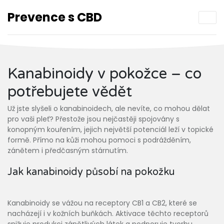
Prevence s CBD
Kanabinoidy v pokožce – co
potřebujete vědět
Už jste slyšeli o kanabinoidech, ale nevíte, co mohou dělat
pro vaši pleť? Přestože jsou nejčastěji spojovány s
konopným kouřením, jejich největší potenciál leží v topické
formě. Přímo na kůži mohou pomoci s podrážděním,
zánětem i předčasným stárnutím.
Jak kanabinoidy působí na pokožku
Kanabinoidy se vážou na receptory CB1 a CB2, které se
nacházejí i v kožních buňkách. Aktivace těchto receptorů