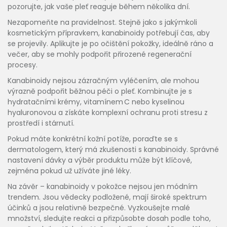
pozorujte, jak vaše pleť reaguje během několika dní.
Nezapomeňte na pravidelnost. Stejně jako s jakýmkoli
kosmetickým přípravkem, kanabinoidy potřebují čas, aby
se projevily. Aplikujte je po očištění pokožky, ideálně ráno a
večer, aby se mohly podpořit přirozené regenerační
procesy.
Kanabinoidy nejsou zázračným vyléčením, ale mohou
výrazně podpořit běžnou péči o pleť. Kombinujte je s
hydratačními krémy, vitamínem C nebo kyselinou
hyaluronovou a získáte komplexní ochranu proti stresu z
prostředí i stárnutí.
Pokud máte konkrétní kožní potíže, poraďte se s
dermatologem, který má zkušenosti s kanabinoidy. Správné
nastavení dávky a výběr produktu může být klíčové,
zejména pokud už užíváte jiné léky.
Na závěr – kanabinoidy v pokožce nejsou jen módním
trendem. Jsou vědecky podložené, mají široké spektrum
účinků a jsou relativně bezpečné. Vyzkoušejte malé
množství, sledujte reakci a přizpůsobte dosah podle toho,