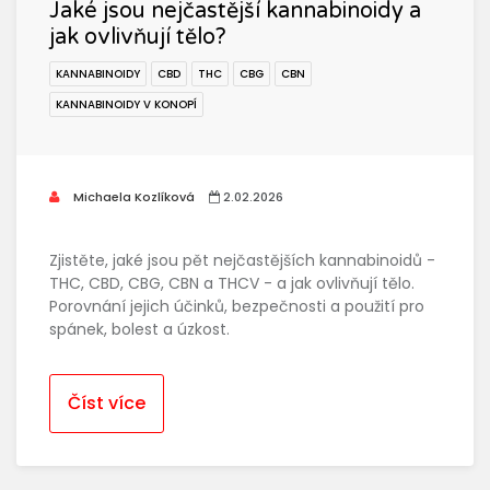
Jaké jsou nejčastější kannabinoidy a
jak ovlivňují tělo?
KANNABINOIDY
CBD
THC
CBG
CBN
KANNABINOIDY V KONOPÍ
Michaela Kozlíková
2.02.2026
Zjistěte, jaké jsou pět nejčastějších kannabinoidů -
THC, CBD, CBG, CBN a THCV - a jak ovlivňují tělo.
Porovnání jejich účinků, bezpečnosti a použití pro
spánek, bolest a úzkost.
Číst více