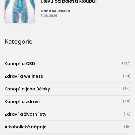
úlevu od bolesti kloubů?
Hana Součková
5.08.2026
Kategorie
Konopí a CBD
(137)
Zdraví a wellness
(121)
Konopí a jeho účinky
(64)
Konopí a zdraví
(40)
Zdraví a životní styl
(14)
Alkoholické nápoje
(10)