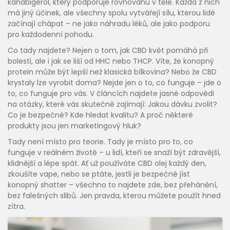
kanabigerol, který podporuje rovnováhu v těle
. Každá z nich
má jiný účinek, ale všechny spolu vytvářejí sílu, kterou lidé
začínají chápat – ne jako náhradu léků, ale jako podporu
pro každodenní pohodu.
Co tady najdete? Nejen o tom, jak CBD květ pomáhá při
bolesti, ale i jak se liší od HHC nebo THCP. Víte, že konopný
protein může být lepší než klasická bílkovina? Nebo že CBD
krystaly lze vyrobit doma? Nejde jen o to, co funguje – jde o
to, co funguje pro vás. V článcích najdete jasné odpovědi
na otázky, které vás skutečně zajímají: Jakou dávku zvolit?
Co je bezpečné? Kde hledat kvalitu? A proč některé
produkty jsou jen marketingový hluk?
Tady není místo pro teorie. Tady je místo pro to, co
funguje v reálném životě – u lidí, kteří se snaží být zdravější,
klidnější a lépe spát. Ať už používáte CBD olej každý den,
zkoušíte vape, nebo se ptáte, jestli je bezpečné jíst
konopný shatter – všechno to najdete zde, bez přehánění,
bez falešných slibů. Jen pravda, kterou můžete použít hned
zítra.