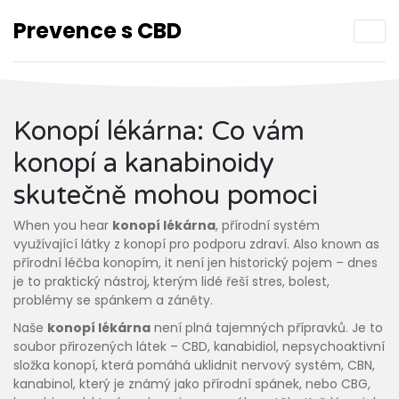
Prevence s CBD
Konopí lékárna: Co vám
konopí a kanabinoidy
skutečně mohou pomoci
When you hear
konopí lékárna
,
přírodní systém
využívající látky z konopí pro podporu zdraví
. Also known as
přírodní léčba konopím
, it
není jen historický pojem – dnes
je to praktický nástroj, kterým lidé řeší stres, bolest,
problémy se spánkem a záněty
.
Naše
konopí lékárna
není plná tajemných přípravků. Je to
soubor přirozených látek –
CBD
,
kanabidiol, nepsychoaktivní
složka konopí, která pomáhá uklidnit nervový systém
,
CBN
,
kanabinol, který je známý jako přírodní spánek
, nebo
CBG
,