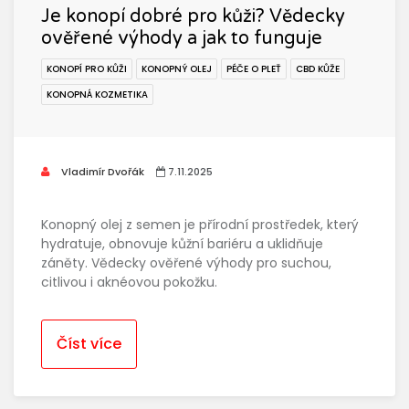
Je konopí dobré pro kůži? Vědecky
ověřené výhody a jak to funguje
KONOPÍ PRO KŮŽI
KONOPNÝ OLEJ
PÉČE O PLEŤ
CBD KŮŽE
KONOPNÁ KOZMETIKA
Vladimír Dvořák
7.11.2025
Konopný olej z semen je přírodní prostředek, který
hydratuje, obnovuje kůžní bariéru a uklidňuje
záněty. Vědecky ověřené výhody pro suchou,
citlivou i aknéovou pokožku.
Číst více