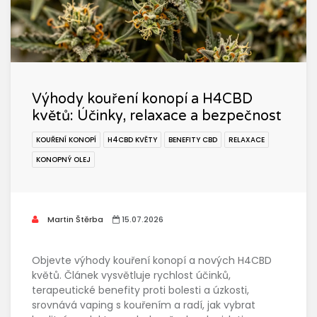
Výhody kouření konopí a H4CBD
květů: Účinky, relaxace a bezpečnost
KOUŘENÍ KONOPÍ
H4CBD KVĚTY
BENEFITY CBD
RELAXACE
KONOPNÝ OLEJ
Martin Štěrba
15.07.2026
Objevte výhody kouření konopí a nových H4CBD
květů. Článek vysvětluje rychlost účinků,
terapeutické benefity proti bolesti a úzkosti,
srovnává vaping s kouřením a radí, jak vybrat