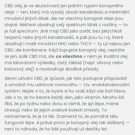
CBD olej
,
je ve skutečnosti jen jedním typem konopného
oleje — ten, který má vysoký obsah kanabidiolu a minimální
množství jiných látek
.
Ale ne všechny konopné oleje jsou
stejné. Některé obsahují celý spektrum látek z rostliny — to
je full spectrum. Jiné mají CBD jako izolát, bez jakýchkoli
terpenů nebo jiných kanabinoidů. A pak jsou tu i ty, které
obsahují i malé množství HHC nebo THCV — ty už nejsou jen
CBD, ale kombinace. Když kupujete konopný olej, neptáte
se jen, kolik CBD má, ale
co všechno
v něm je. Kvalitní olej
má laboratorní výsledky, čistý základ (např. olivový nebo
kokosový olej) a neobsahuje škodlivé přísady.
denní užívání CBD
,
je způsob, jak tělo postupně přizpůsobit
a umožnit mu udržovat rovnováhu — tzv. endokanabinoidní
systém
.
Nejde o to, že byste si ho vzali, když vás bolí hlava.
Jde o to, že ho berete každý den, jako vitamín. Mnoho lidí
říká, že po týdnu nebo dvou si všimli, že spí lépe, méně
stresují, nebo že jejich svalové bolesti zmizely. To
neznamená, že je to lék. Znamená to, že pomáhá tělu
fungovat lépe. A právě proto je konopný olej tak oblíbený —
není to náhoda, že ho lidé používají už desítky let.