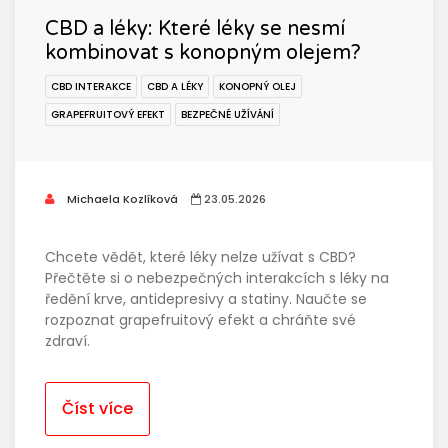
CBD a léky: Které léky se nesmí
kombinovat s konopným olejem?
CBD INTERAKCE
CBD A LÉKY
KONOPNÝ OLEJ
GRAPEFRUITOVÝ EFEKT
BEZPEČNÉ UŽÍVÁNÍ
Michaela Kozlíková
23.05.2026
Chcete vědět, které léky nelze užívat s CBD?
Přečtěte si o nebezpečných interakcích s léky na
ředění krve, antidepresivy a statiny. Naučte se
rozpoznat grapefruitový efekt a chráňte své
zdraví.
Číst více