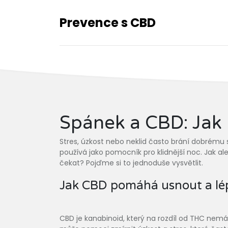
Prevence s CBD
Spánek a CBD: Jak 
Stres, úzkost nebo neklid často brání dobrému sp
používá jako pomocník pro klidnější noc. Jak 
čekat? Pojďme si to jednoduše vysvětlit.
Jak CBD pomáhá usnout a lé
CBD je kanabinoid, který na rozdíl od THC nem