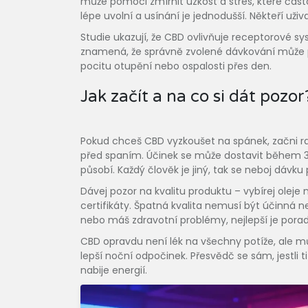
může pomoci zmírnit úzkost a stres, které často
lépe uvolní a usínání je jednodušší. Někteří už
Studie ukazují, že CBD ovlivňuje receptorové sy
znamená, že správně zvolené dávkování může po
pocitu otupění nebo ospalosti přes den.
Jak začít a na co si dát pozor
Pokud chceš CBD vyzkoušet na spánek, začni radě
před spaním. Účinek se může dostavit během 30
působí. Každý člověk je jiný, tak se neboj dávku
Dávej pozor na kvalitu produktu – vybírej olej
certifikáty. Špatná kvalita nemusí být účinná 
nebo máš zdravotní problémy, nejlepší je porad
CBD opravdu není lék na všechny potíže, ale mů
lepší noční odpočinek. Přesvědč se sám, jestli ti
nabije energií.