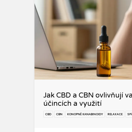
Jak CBD a CBN ovlivňují va
účincích a využití
CBD
CBN
KONOPNÉ KANABINOIDY
RELAXACE
SP