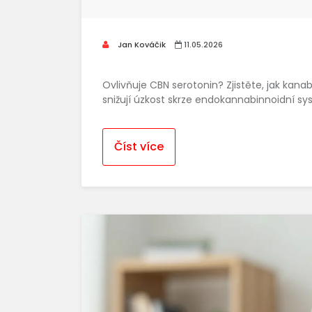
Jan Kováčik
11.05.2026
Ovlivňuje CBN serotonin? Zjistěte, jak kan
snižují úzkost skrze endokannabinnoidní sy
Číst více