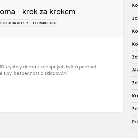
Ko
doma - krok za krokem
Zd
ABIDIOL KRYSTALY
EXTRAKCE CBD
Ko
Ko
Zd
é CBD krystaly doma z konopných květů pomocí
Al
é tipy, bezpečnost a skladování.
Zd
Kr
Zd
Pr