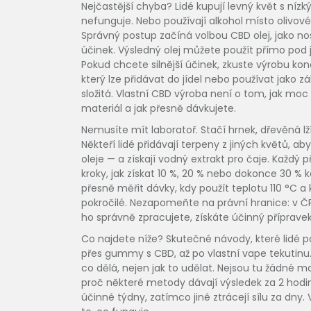
Nejčastější chyba? Lidé kupují levný květ s níz
nefunguje. Nebo používají alkohol místo olivové
Správný postup začíná volbou
CBD olej
,
jako nos
účinek
. Výsledný olej můžete použít přímo pod j
Pokud chcete silnější účinek, zkuste výrobu
kon
který lze přidávat do jídel nebo používat jako z
složitá. Vlastní CBD výroba není o tom, jak moc 
materiál a jak přesně dávkujete.
Nemusíte mít laboratoř. Stačí hrnek, dřevěná lží
Někteří lidé přidávají terpeny z jiných květů, ab
oleje — a získají vodný extrakt pro čaje. Každý
kroky, jak získat 10 %, 20 % nebo dokonce 30 % 
přesně měřit dávky, kdy použít teplotu 110 °C a
pokročilé. Nezapomeňte na právní hranice: v ČR
ho správně zpracujete, získáte účinný přípravek 
Co najdete níže? Skutečné návody, které lidé p
přes gummy s CBD, až po vlastní vape tekutinu
co dělá, nejen jak to udělat. Nejsou tu žádné mag
proč některé metody dávají výsledek za 2 hodiny
účinné týdny, zatímco jiné ztrácejí sílu za dny.