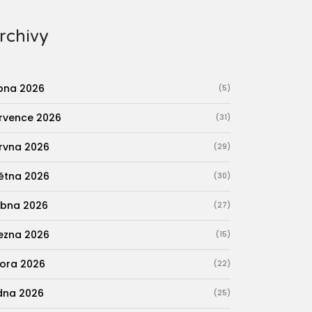
rchivy
pna 2026
(5)
rvence 2026
(31)
rvna 2026
(29)
ětna 2026
(30)
bna 2026
(27)
ezna 2026
(15)
ora 2026
(22)
dna 2026
(25)