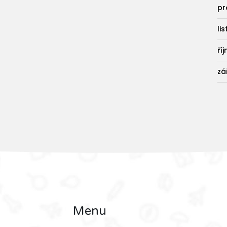
pr
li
ří
zá
Menu