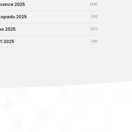
osince 2025
(24)
stopadu 2025
(31)
jna 2025
(27)
ří 2025
(10)