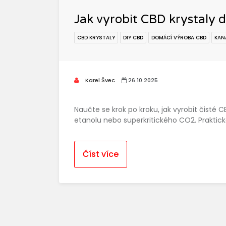
Jak vyrobit CBD krystaly 
CBD KRYSTALY
DIY CBD
DOMÁCÍ VÝROBA CBD
KAN
Karel Švec
26.10.2025
Naučte se krok po kroku, jak vyrobit čist
etanolu nebo superkritického CO2. Praktick
Číst více