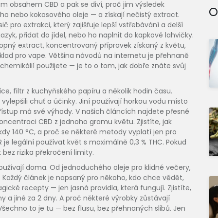
kým obsahem CBD a pak se diví, proč jim výsledek
O
ho nebo kokosového oleje — a získají nečistý extract.
ič pro extrakci, který zajišťuje lepší vstřebávání a delší
azyk, přidat do jídel, nebo ho naplnit do kapkové lahvičky.
opný extract
,
koncentrovaný přípravek získaný z květu,
áklad pro vape
. Většina návodů na internetu je přehnaně
chemikálií použijete — je to o tom, jak dobře znáte svůj
ce, filtr z kuchyňského papíru a několik hodin času.
y vylepšili chuť a účinky. Jiní používají horkou vodu místo
 přístup má své výhody. V našich článcích najdete přesné
koncentraci CBD z jednoho gramu květu. Zjistíte, jak
 kdy 140 °C, a proč se některé metody vyplatí jen pro
 je legální používat květ s maximálně 0,3 % THC. Pokud
bez rizika překročení limity.
oužívají doma. Od jednoduchého oleje pro klidné večery,
. Každý článek je napsaný pro někoho, kdo chce vědět,
ické recepty — jen jasná pravidla, která fungují. Zjistíte,
 a jiné za 2 dny. A proč některé výrobky zůstávají
 Všechno to je tu — bez flusu, bez přehnaných slibů. Jen