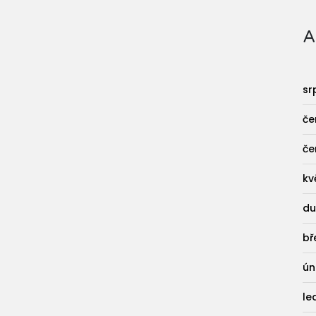
A
sr
če
če
kv
du
bř
ún
le