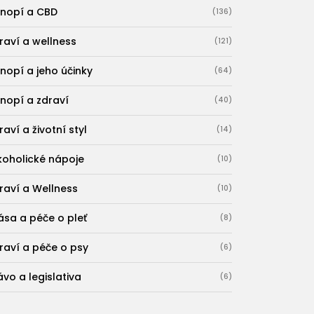
nopí a CBD
(136)
raví a wellness
(121)
nopí a jeho účinky
(64)
nopí a zdraví
(40)
raví a životní styl
(14)
koholické nápoje
(10)
raví a Wellness
(10)
ása a péče o pleť
(8)
raví a péče o psy
(6)
ávo a legislativa
(6)