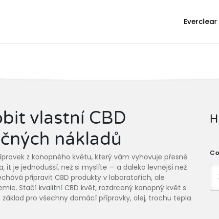
Everclear
obit vlastní CBD
H
ečných nákladů
Co
přípravek z konopného květu, který vám vyhovuje přesně
a
, it je jednodušší, než si myslíte — a daleko levnější než
echává připravit CBD produkty v laboratořích, ale
emie. Stačí kvalitní
CBD květ
,
rozdrcený konopný květ s
o základ pro všechny domácí přípravky
, olej, trochu tepla