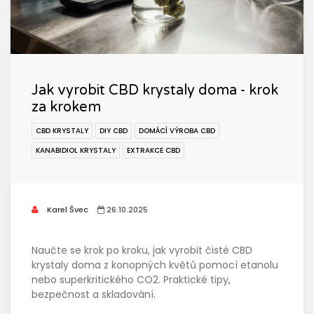
Jak vyrobit CBD krystaly doma - krok
za krokem
CBD KRYSTALY
DIY CBD
DOMÁCÍ VÝROBA CBD
KANABIDIOL KRYSTALY
EXTRAKCE CBD
Karel Švec
26.10.2025
Naučte se krok po kroku, jak vyrobit čisté CBD
krystaly doma z konopných květů pomocí etanolu
nebo superkritického CO2. Praktické tipy,
bezpečnost a skladování.