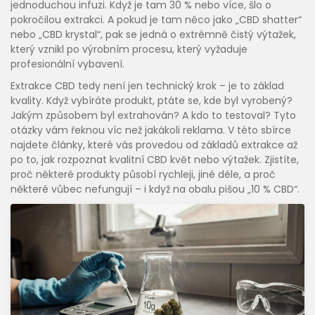
jednoduchou infuzi. Když je tam 30 % nebo více, šlo o
pokročilou extrakci. A pokud je tam něco jako „CBD shatter“
nebo „CBD krystal“, pak se jedná o extrémně čistý výtažek,
který vznikl po výrobním procesu, který vyžaduje
profesionální vybavení.
Extrakce CBD tedy není jen technický krok – je to základ
kvality. Když vybíráte produkt, ptáte se, kde byl vyrobený?
Jakým způsobem byl extrahován? A kdo to testoval? Tyto
otázky vám řeknou víc než jakákoli reklama. V této sbírce
najdete články, které vás provedou od základů extrakce až
po to, jak rozpoznat kvalitní CBD květ nebo výtažek. Zjistíte,
proč některé produkty působí rychleji, jiné déle, a proč
některé vůbec nefungují – i když na obalu pišou „10 % CBD“.