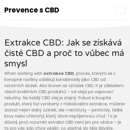
Prevence s CBD
Extrakce CBD: Jak se získává
čisté CBD a proč to vůbec má
smysl
When working with
extrakce CBD
,
proces, kterým se z
konopné rostliny oddělují kanabinoidy jako CBD od
ostatních složek
. Also known as
výtažek CBD
, it
je základem
všech kvalitních CBD produktů – od olejů po vapovací
tekutiny
.
Ne každý CBD olej je stejný. Pokud si koupíte
produkt, který byl vyrobený z nízkokvalitní extrakce, můžete
dostat nejen slabý účinek, ale i nečistoty – pesticidy, těžké
kovy nebo chlorofyl, který dává nepříjemnou chuť. To je
důvod, proč rozumět extrakci CBD není jen pro vědce – je
to pro vás, kdo chce vědět, co vlastně do těla dáváte.