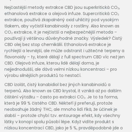
Nejčastější metody extrakce CBD jsou superkritická CO₂,
ethanolová extrakce a olejová infuze.
Supercritická CO₂
extrakce
,
používá zkapalněný oxid uhličitý pod vysokým
tlakem, aby vyčistil kanabinoidy z rostliny
. Also known as
CO₂ extrakce
, it
je nejčistší a nejbezpečnější metoda –
používají ji většinou důvěryhodné značky
.
Výsledek? Čistý
CBD olej bez stop chemikálií. Ethanolová extrakce je
rychlejší a levnější, ale může odstranit i užitečné terpeny a
flavonoidy – ty, které dělají z full spectrum CBD víc než jen
CBD. Olejová infuze, kterou lidé dělají doma, je
nejjednodušší, ale dává velmi nízkou koncentraci – pro
výrobu silnějších produktů to nestačí.
CBD izolát
,
čistý kanabidiol bez jiných kanabinoidů a
terpenů
. Also known as
CBD krystal
, it
vzniká až po dalším
čištění výtažku – často po extrakci CO₂
.
Je to ta forma,
která je 99 % čistého CBD. Někteří ji preferují, protože
neobsahuje žádný THC, ale mnoho lidí říká, že účinek je
slabší – protože chybí tzv. entourage efekt, kdy všechny
látky v konopí spolu působí lépe. Když vidíte produkt s
nízkou koncentrací CBD, jako je 5 %, pravděpodobně jde o