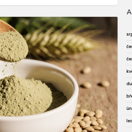
A
sr
če
če
kv
du
bř
ún
le