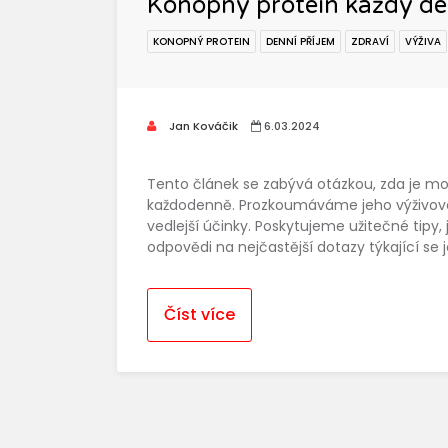
Konopný protein každý de
KONOPNÝ PROTEIN
DENNÍ PŘÍJEM
ZDRAVÍ
VÝŽIVA
Jan Kováčik
6.03.2024
Tento článek se zabývá otázkou, zda je 
každodenně. Prozkoumáváme jeho výživové 
vedlejší účinky. Poskytujeme užitečné tipy, 
odpovědi na nejčastější dotazy týkající se 
Číst více