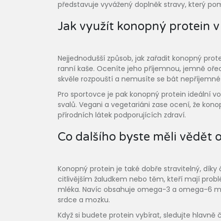
představuje vyvážený doplněk stravy, který pom
Jak využít konopný protein v
Nejjednodušší způsob, jak zařadit konopný prote
ranní kaše. Oceníte jeho příjemnou, jemně ořec
skvěle rozpouští a nemusíte se bát nepříjemné t
Pro sportovce je pak konopný protein ideální 
svalů. Vegani a vegetariáni zase ocení, že kono
přírodních látek podporujících zdraví.
Co dalšího byste měli vědět
Konopný protein je také dobře stravitelný, dík
citlivějším žaludkem nebo těm, kteří mají prob
mléka. Navíc obsahuje omega-3 a omega-6 ma
srdce a mozku.
Když si budete protein vybírat, sledujte hlavn