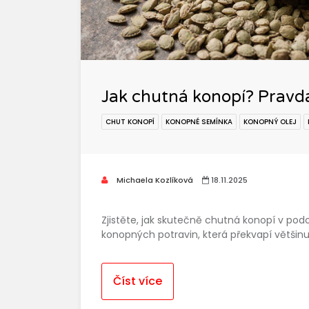
Jak chutná konopí? Pravd
CHUT KONOPÍ
KONOPNÉ SEMÍNKA
KONOPNÝ OLEJ
Michaela Kozlíková
18.11.2025
Zjistěte, jak skutečně chutná konopí v pod
konopných potravin, která překvapí většinu l
Číst více