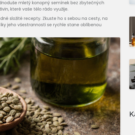
jednoduše mletý konopný semínek bez zbytečných
vin, které vaše tělo rádo využije.
é složité recepty. Zkuste ho s sebou na cesty, na
íky jeho všestrannosti se rychle stane oblíbenou
K