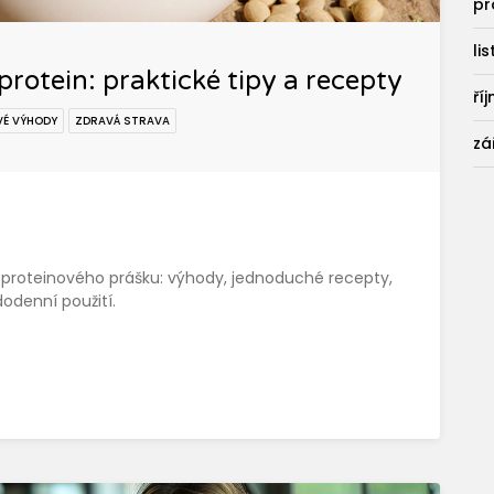
pr
li
otein: praktické tipy a recepty
ří
VÉ VÝHODY
ZDRAVÁ STRAVA
zá
proteinového prášku: výhody, jednoduché recepty,
dodenní použití.