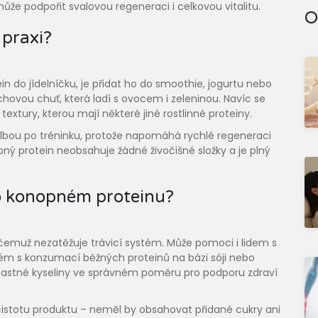
ůže podpořit svalovou regeneraci i celkovou vitalitu.
O
 praxi?
in do jídelníčku, je přidat ho do smoothie, jogurtu nebo
hovou chuť, která ladí s ovocem i zeleninou. Navíc se
extury, kterou mají některé jiné rostlinné proteiny.
volbou po tréninku, protože napomáhá rychlé regeneraci
pný protein neobsahuje žádné živočišné složky a je plný
 o konopném proteinu?
y čemuž nezatěžuje trávicí systém. Může pomoci i lidem s
lém s konzumací běžných proteinů na bázi sóji nebo
stné kyseliny ve správném poměru pro podporu zdraví
ě čistotu produktu – neměl by obsahovat přidané cukry ani