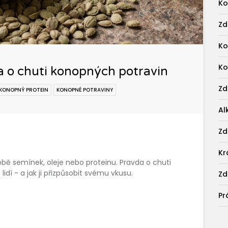
Ko
Zd
Ko
Ko
a o chuti konopných potravin
Zd
KONOPNÝ PROTEIN
KONOPNÉ POTRAVINY
Al
Zd
Kr
obě semínek, oleje nebo proteinu. Pravda o chuti
idí - a jak ji přizpůsobit svému vkusu.
Zd
Pr