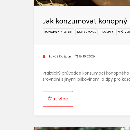
Jak konzumovat konopný pr
KONOPNÝ PROTEIN
KONZUMACE
RECEPTY
VÝŽIVO
Lukáš Kašpar
15.10.2025
Praktický průvodce konzumací konopného 
srovnání s jinými bílkovinami a tipy pro kaž
Číst více