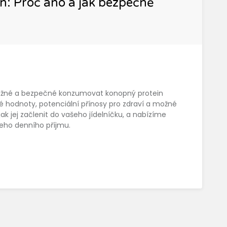
n: Proč ano a jak bezpečně
možné a bezpečné konzumovat konopný protein
hodnoty, potenciální přínosy pro zdraví a možné
jak jej začlenit do vašeho jídelníčku, a nabízíme
jeho denního příjmu.