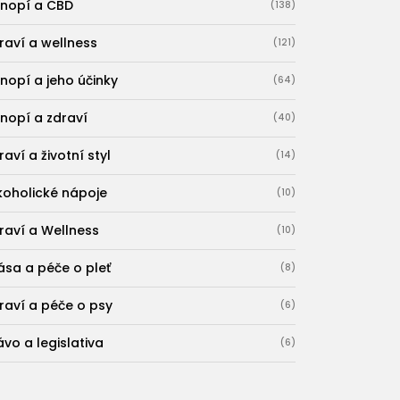
nopí a CBD
(138)
raví a wellness
(121)
nopí a jeho účinky
(64)
nopí a zdraví
(40)
raví a životní styl
(14)
koholické nápoje
(10)
raví a Wellness
(10)
ása a péče o pleť
(8)
raví a péče o psy
(6)
ávo a legislativa
(6)