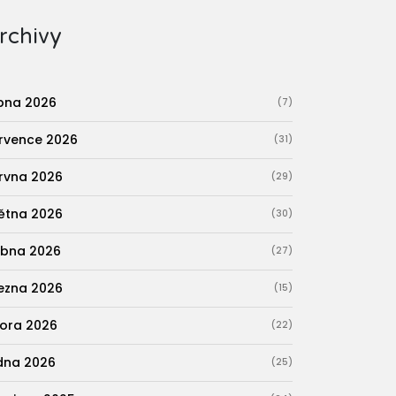
rchivy
pna 2026
(7)
rvence 2026
(31)
rvna 2026
(29)
ětna 2026
(30)
bna 2026
(27)
ezna 2026
(15)
ora 2026
(22)
dna 2026
(25)