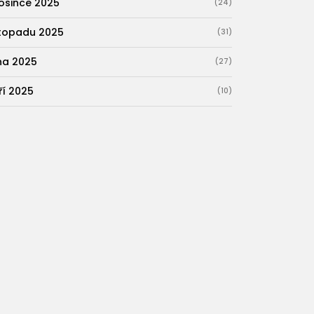
osince 2025
(24)
stopadu 2025
(31)
jna 2025
(27)
ří 2025
(10)