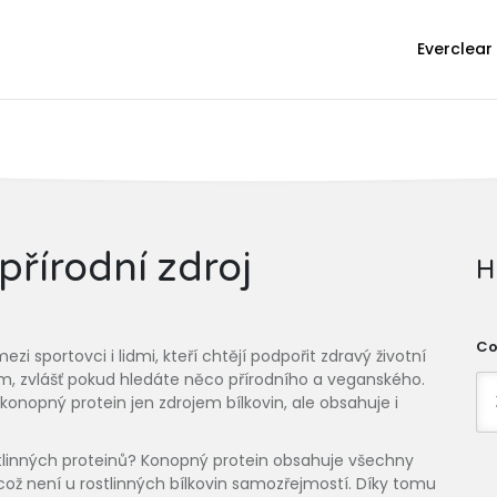
Everclear
přírodní zdroj
H
Co
i sportovci i lidmi, kteří chtějí podpořit zdravý životní
nům, zvlášť pokud hledáte něco přírodního a veganského.
onopný protein jen zdrojem bílkovin, ale obsahuje i
stlinných proteinů? Konopný protein obsahuje všechny
 což není u rostlinných bílkovin samozřejmostí. Díky tomu